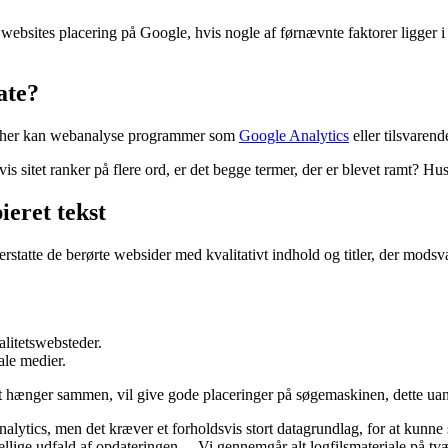
bsites placering på Google, hvis nogle af førnævnte faktorer ligger i 
ate?
gen, her kan webanalyse programmer som
Google Analytics
eller tilsvaren
hvis sitet ranker på flere ord, er det begge termer, der er blevet ramt? H
eret tekst
erstatte de berørte websider med kvalitativt indhold og titler, der modsv
alitetswebsteder.
ale medier.
 hænger sammen, vil give gode placeringer på søgemaskinen, dette uans
nalytics, men det kræver et forholdsvis stort datagrundlag, for at kunn
llige udfald af opdateringen – Vi gennemgår alt logfilsmateriale på tværs