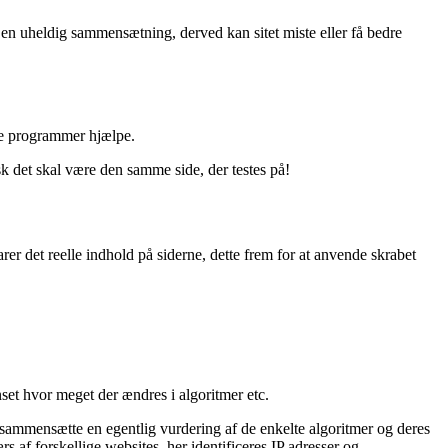
en uheldig sammensætning, derved kan sitet miste eller få bedre
de programmer hjælpe.
usk det skal være den samme side, der testes på!
arer det reelle indhold på siderne, dette frem for at anvende skrabet
et hvor meget der ændres i algoritmer etc.
e sammensætte en egentlig vurdering af de enkelte algoritmer og deres
 af forskellige websites, her identificeres IP adresser og