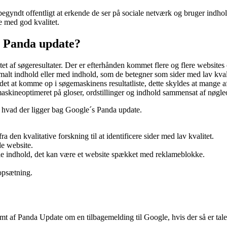
gyndt offentligt at erkende de ser på sociale netværk og bruger indhold 
te med god kvalitet.
e Panda update?
et af søgeresultater. Der er efterhånden kommet flere og flere websites
malt indhold eller med indhold, som de betegner som sider med lav kvalit
t at komme op i søgemaskinens resultatliste, dette skyldes at mange af
maskineoptimeret på gloser, ordstillinger og indhold sammensat af nøgleo
m hvad der ligger bag Google´s Panda update.
 den kvalitative forskning til at identificere sider med lav kvalitet.
de website.
lle indhold, det kan være et website spækket med reklameblokke.
 opsætning.
 af Panda Update om en tilbagemelding til Google, hvis der så er tale o