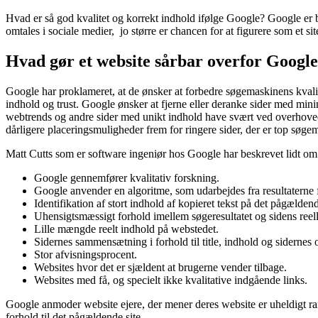
Hvad er så god kvalitet og korrekt indhold ifølge Google? Google er be
omtales i sociale medier, jo større er chancen for at figurere som et si
Hvad gør et website sårbar overfor Googl
Google har proklameret, at de ønsker at forbedre søgemaskinens kvalit
indhold og trust. Google ønsker at fjerne eller deranke sider med mini
webtrends og andre sider med unikt indhold have svært ved overhovede
dårligere placeringsmuligheder frem for ringere sider, der er top søge
Matt Cutts som er software ingeniør hos Google har beskrevet lidt o
Google gennemfører kvalitativ forskning.
Google anvender en algoritme, som udarbejdes fra resultaterne fra
Identifikation af stort indhold af kopieret tekst på det pågælden
Uhensigtsmæssigt forhold imellem søgeresultatet og sidens ree
Lille mængde reelt indhold på webstedet.
Sidernes sammensætning i forhold til title, indhold og sidernes
Stor afvisningsprocent.
Websites hvor det er sjældent at brugerne vender tilbage.
Websites med få, og specielt ikke kvalitative indgående links.
Google anmoder website ejere, der mener deres website er uheldigt ramt
forhold til det pågældende site.