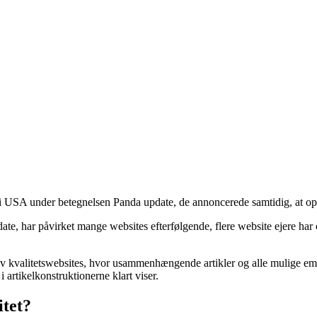
i USA under betegnelsen Panda update, de annoncerede samtidig, at opda
, har påvirket mange websites efterfølgende, flere website ejere har 
av kvalitetswebsites, hvor usammenhængende artikler og alle mulige emne
 artikelkonstruktionerne klart viser.
itet?