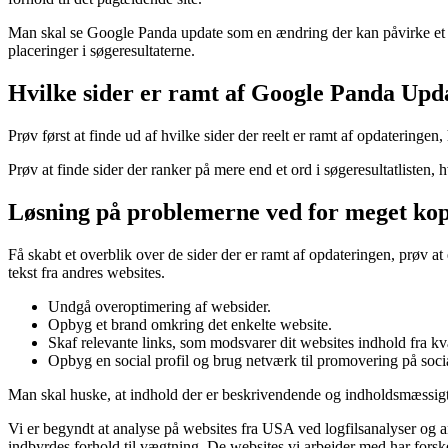
Man skal se Google Panda update som en ændring der kan påvirke et we
placeringer i søgeresultaterne.
Hvilke sider er ramt af Google Panda Upd
Prøv først at finde ud af hvilke sider der reelt er ramt af opdaterin
Prøv at finde sider der ranker på mere end et ord i søgeresultatlisten, 
Løsning på problemerne ved for meget kopi
Få skabt et overblik over de sider der er ramt af opdateringen, prøv at 
tekst fra andres websites.
Undgå overoptimering af websider.
Opbyg et brand omkring det enkelte website.
Skaf relevante links, som modsvarer dit websites indhold fra kv
Opbyg en social profil og brug netværk til promovering på soci
Man skal huske, at indhold der er beskrivendende og indholdsmæssigt
Vi er begyndt at analyse på websites fra USA ved logfilsanalyser og a
indbyrdes forhold til vægtning. De websites vi arbejder med har forske