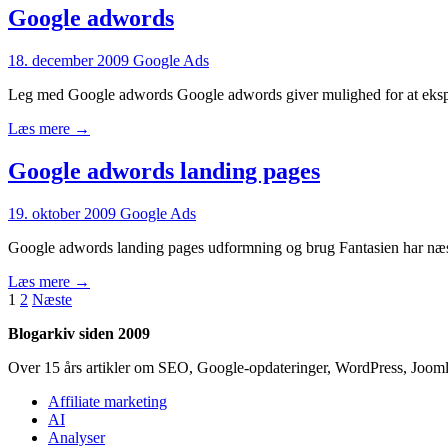
Google adwords
18. december 2009
Google Ads
Leg med Google adwords Google adwords giver mulighed for at eksperi
Læs mere →
Google adwords landing pages
19. oktober 2009
Google Ads
Google adwords landing pages udformning og brug Fantasien har næs
Læs mere →
Indlægsinddeling
1
2
Næste
Blogarkiv siden 2009
Over 15 års artikler om SEO, Google-opdateringer, WordPress, Jooml
Affiliate marketing
AI
Analyser