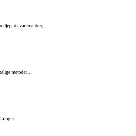
 tredjeparts varemærker,…
rskelige metoder…
e, Google…