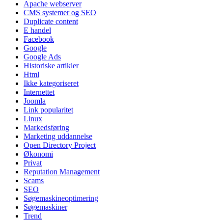
Apache webserver
CMS systemer og SEO
Duplicate content
E handel
Facebook
Google
Google Ads
Historiske artikler
Html
Ikke kategoriseret
Internettet
Joomla
Link popularitet
Linux
Markedsføring
Marketing uddannelse
Open Directory Project
Økonomi
Privat
Reputation Management
Scams
SEO
Søgemaskineoptimering
Søgemaskiner
Trend