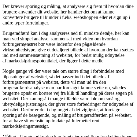
Det kræver sporing og måling, at analysere sig frem til hvordan dine
brugere anvender dit website, her handler det om at kunne
konvertere brugere til kunder i f.eks. webshoppen eller et sign up i
andre typer forretninger.
Brugeradfærd kan i dag analyseres ned til mindste detalje, her kan
man ved simpel analyse, sammensat med viden om hvordan
forbrugermønstret bør være indenfor den pågældende
virksomhedstype, give et detaljeret billede af hvordan der kan sættes
ind med sammensætning af websitet, for bedst mulig udnyttelse
af markedsføringspotentialet, der ligger i dette medie.
Nogle gange vil der være tale om større tiltag i forbindelse med
tilpasninger af websitet, så det passer ind i det billede af
forbrugsmønstret på websitet, dette vil man ud fra den
brugeradfærdsanalyse man har foretaget kunne sætte op, således
brugerne opnår en kortere vej fra klik til handling på deres søgen på
websitet. Der kan også i mange tilfælde være tale om små og
ubetydelige justeringer, der giver store forbedringer for udnyttelse af
websitet. Derfor er det i dag noget af det vigtigste, at foretage
sporing af de besøgende, og måling af brugeradfærden på websitet,
for at have sit website up to date på Internettet rent
markedsføringsmæssigt.
Måling af brugeradfærden kan foretages med flere forskellige typer