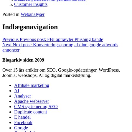
Customer insights
Posted in
Webanalyser
Indlægsnavigation
Previous
Previous post:
FBI optrævler Phishing bande
Next
Next post:
Konverteringssporing af dine google adwords
annoncer
Blogarkiv siden 2009
Over 15 års artikler om SEO, Google-opdateringer, WordPress,
Joomla, webshops, AI og digital markedsføring.
Affiliate marketing
AI
Analyser
Apache webserver
CMS systemer og SEO
Duplicate content
E handel
Facebook
Google