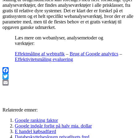
analyseværktøjer, der findes analyseværktøjer i alle prisklasser, fra
gratis til relative dyre systemer. Det er klart der er forskel på et
gratissystem og et helt specifikt webanalyseværktøj, hvor der er alle
parametre med, men til de flestes behov er et gratis værktøj til
opgaven ganske udmærket.
Læs mere om webanlyser, analysemetoder og
værktøjer:
Effektmåling af webtrafik
–
Brug af Google analytics
–
Effektivitetsmåling evaluering
Facebook
Twitter
Email
Relaterede emner:
Google ranking faktor
Google indgår forlig på halv mia. dollar
E handel købsadfærd
Databeskyttelsesloven privatlivets fred