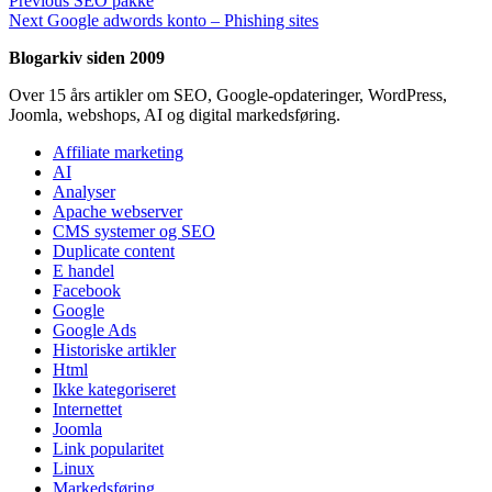
Indlægsnavigation
Previous
SEO pakke
Next
post:
Next
Google adwords konto – Phishing sites
post:
Blogarkiv siden 2009
Over 15 års artikler om SEO, Google-opdateringer, WordPress,
Joomla, webshops, AI og digital markedsføring.
Affiliate marketing
AI
Analyser
Apache webserver
CMS systemer og SEO
Duplicate content
E handel
Facebook
Google
Google Ads
Historiske artikler
Html
Ikke kategoriseret
Internettet
Joomla
Link popularitet
Linux
Markedsføring