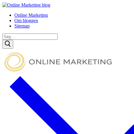
Spring
Menu
Luk
til
Online Marketing
indhold
Om bloggen
Sitemap
Søg
efter: