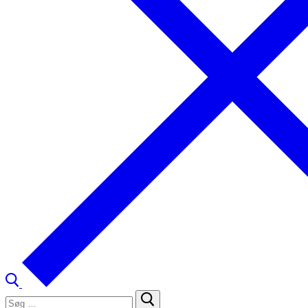
Søg
efter: