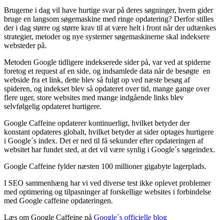
Brugerne i dag vil have hurtige svar på deres søgninger, hvem gider
bruge en langsom søgemaskine med ringe opdatering? Derfor stilles
der i dag større og større krav til at være helt i front når der udtænkes
strategier, metoder og nye systemer søgemaskinerne skal indeksere
websteder på.
Metoden Google tidligere indekserede sider på, var ved at spiderne
foretog et request af en side, og indsamlede data når de besøgte en
webside fra et link, dette blev så fulgt op ved næste besøg af
spideren, og indekset blev så opdateret over tid, mange gange over
flere uger, store websites med mange indgående links blev
selvfølgelig opdateret hurtigere.
Google Caffeine opdaterer kontinuerligt, hvilket betyder der
konstant opdateres globalt, hvilket betyder at sider optages hurtigere
i Google´s index. Det er ned til få sekunder efter opdateringen af
websitet har fundet sted, at det vil være synlig i Google´s søgeindex.
Google Caffeine fylder næsten 100 millioner gigabyte lagerplads.
I SEO sammenhæng har vi ved diverse test ikke oplevet problemer
med optimering og tilpasninger af forskellige websites i forbindelse
med Google caffeine opdateringen.
Læs om Google Caffeine på
Google´s officielle blog