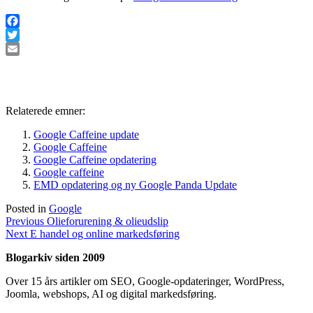
Facebook
Twitter
Email
Relaterede emner:
Google Caffeine update
Google Caffeine
Google Caffeine opdatering
Google caffeine
EMD opdatering og ny Google Panda Update
Posted in
Google
Indlægsnavigation
Previous
Previous
Olieforurening & olieudslip
Next
post:
Next
E handel og online markedsføring
post:
Blogarkiv siden 2009
Over 15 års artikler om SEO, Google-opdateringer, WordPress,
Joomla, webshops, AI og digital markedsføring.