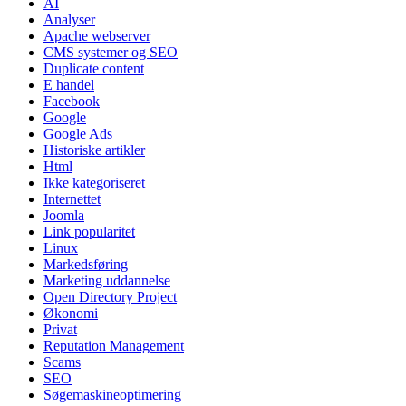
AI
Analyser
Apache webserver
CMS systemer og SEO
Duplicate content
E handel
Facebook
Google
Google Ads
Historiske artikler
Html
Ikke kategoriseret
Internettet
Joomla
Link popularitet
Linux
Markedsføring
Marketing uddannelse
Open Directory Project
Økonomi
Privat
Reputation Management
Scams
SEO
Søgemaskineoptimering