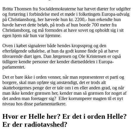
Britta Thomsen fra Socialdemokraterne har hævet diæter for udgifter
og fortæring i forbindelse med et møde i folketingets Europa-udvalg
på Christiansborg, her hævede hun kr. 2200,- hun erkendte hun
havde hævet dette beløb, på trods af hun boede 700 meter fra
Christiansborg, og må formodes at have sovet og opholdt sig i sit
egen hjem når hun var hjemme.
Oven i købet signalerer både hendes kropssprog og den
efterfølgende udtalelse, at hun da godt kunne finde på at hæve
tilsvarende diæt igen. Dan Jørgensen og Ole Kristensen er også
tidligere kendte personer der kender diætseddelen i Europa-
parlamentet.
Det er bare ikke i orden venner, når man repræsenterer et parti og
borgere, skal man opføre sig anstændigt, det er trods alt
skatteborgernes penge der er tale om i en eller anden grad, og når
man ikke kender grænsen her, kender man så grænsen for noget af
det anden man foretager sig? Eller korrumperer magten til et nyt
niveau hos disse parlamentarikere.
Hvor er Helle her?
Er det i orden Helle?
Er der radiotavshed?