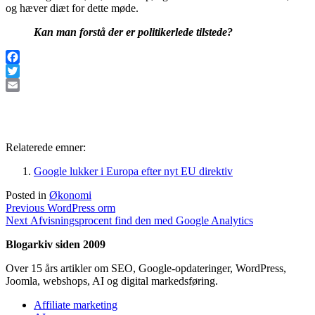
og hæver diæt for dette møde.
Kan man forstå der er politikerlede tilstede?
Facebook
Twitter
Email
Relaterede emner:
Google lukker i Europa efter nyt EU direktiv
Posted in
Økonomi
Indlægsnavigation
Previous
Previous
WordPress orm
Next
post:
Next
Afvisningsprocent find den med Google Analytics
post:
Blogarkiv siden 2009
Over 15 års artikler om SEO, Google-opdateringer, WordPress,
Joomla, webshops, AI og digital markedsføring.
Affiliate marketing