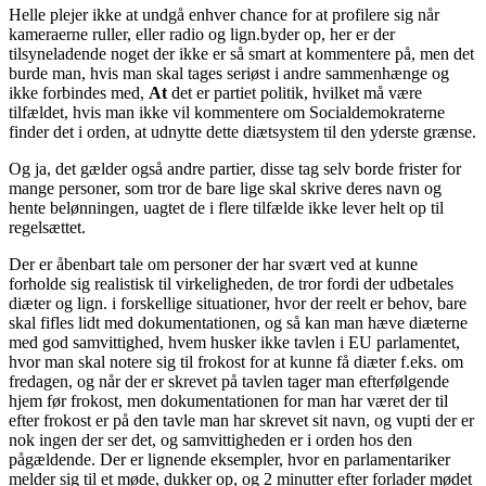
Helle plejer ikke at undgå enhver chance for at profilere sig når
kameraerne ruller, eller radio og lign.byder op, her er der
tilsyneladende noget der ikke er så smart at kommentere på, men det
burde man, hvis man skal tages seriøst i andre sammenhænge og
ikke forbindes med,
At
det er partiet politik, hvilket må være
tilfældet, hvis man ikke vil kommentere om Socialdemokraterne
finder det i orden, at udnytte dette diætsystem til den yderste grænse.
Og ja, det gælder også andre partier, disse tag selv borde frister for
mange personer, som tror de bare lige skal skrive deres navn og
hente belønningen, uagtet de i flere tilfælde ikke lever helt op til
regelsættet.
Der er åbenbart tale om personer der har svært ved at kunne
forholde sig realistisk til virkeligheden, de tror fordi der udbetales
diæter og lign. i forskellige situationer, hvor der reelt er behov, bare
skal fifles lidt med dokumentationen, og så kan man hæve diæterne
med god samvittighed, hvem husker ikke tavlen i EU parlamentet,
hvor man skal notere sig til frokost for at kunne få diæter f.eks. om
fredagen, og når der er skrevet på tavlen tager man efterfølgende
hjem før frokost, men dokumentationen for man har været der til
efter frokost er på den tavle man har skrevet sit navn, og vupti der er
nok ingen der ser det, og samvittigheden er i orden hos den
pågældende. Der er lignende eksempler, hvor en parlamentariker
melder sig til et møde, dukker op, og 2 minutter efter forlader mødet