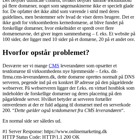
Det betyder dublicate content, hvilket betyder samme tekstindhold
på flere domæner, noget som søgemaskinerne ikke er specielt glade
for. De opfatter det ikke altid som værende i strid med deres
guidelines, men bestemmer selv hvad de viser deres brugere. Det er
ikke godt for virksomhedens kernedomæne, at blive fundet på
forskellige domæner, hvor enkeltsider er spredt over flere
domænenavne, det giver ingen sammenhæng – f. eks. Et website på
100 sider, der ligger med 10 sider på et domæne, 20 på et andet osv.
Hvorfor opstår problemet?
Desværre ser vi mange
CMS
leverandører som opsætter et
testdomæne til virksomhedens nye hjemmeside – f.eks. dit-
firma.cms-leverandøren.dk, dette domæne oprettes normalt på DNS
serveren, pegende ind på en konkret IP adresse på den pågældende
webserver. På webserveren ligger der f.eks. en virtuel hostblok som
indeholder de forskellige domæner og deres placering på den
pågældende server. Hvilket betyder at serveren fortæller
omverdenen at der er fuld adgang til domænet med en serverkode
200. “
Dette gælder også testdomænet fra CMS leverandøren
“.
En normal side ser således ud.
#1 Server Response: https://www.onlinemarketing.dk
HTTP Status Code: HTTP/1.1 200 OK