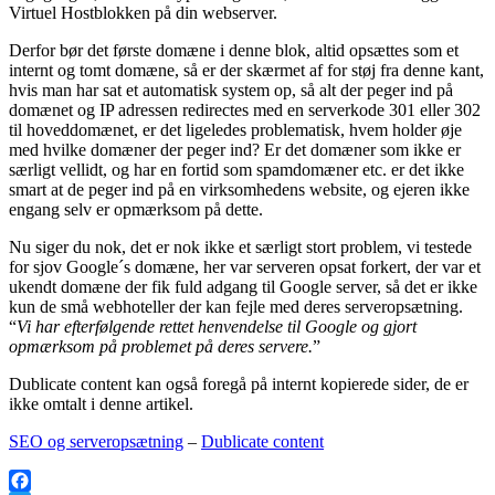
Virtuel Hostblokken på din webserver.
Derfor bør det første domæne i denne blok, altid opsættes som et
internt og tomt domæne, så er der skærmet af for støj fra denne kant,
hvis man har sat et automatisk system op, så alt der peger ind på
domænet og IP adressen redirectes med en serverkode 301 eller 302
til hoveddomænet, er det ligeledes problematisk, hvem holder øje
med hvilke domæner der peger ind? Er det domæner som ikke er
særligt vellidt, og har en fortid som spamdomæner etc. er det ikke
smart at de peger ind på en virksomhedens website, og ejeren ikke
engang selv er opmærksom på dette.
Nu siger du nok, det er nok ikke et særligt stort problem, vi testede
for sjov Google´s domæne, her var serveren opsat forkert, der var et
ukendt domæne der fik fuld adgang til Google server, så det er ikke
kun de små webhoteller der kan fejle med deres serveropsætning.
“
Vi har efterfølgende rettet henvendelse til Google og gjort
opmærksom på problemet på deres servere.
”
Dublicate content kan også foregå på internt kopierede sider, de er
ikke omtalt i denne artikel.
SEO og serveropsætning
–
Dublicate content