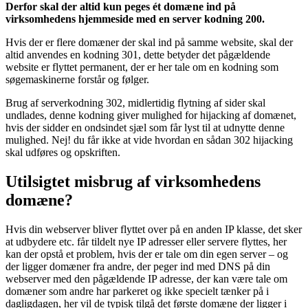
Derfor skal der altid kun peges ét domæne ind på
virksomhedens hjemmeside med en server kodning 200.
Hvis der er flere domæner der skal ind på samme website, skal der
altid anvendes en kodning 301, dette betyder det pågældende
website er flyttet permanent, der er her tale om en kodning som
søgemaskinerne forstår og følger.
Brug af serverkodning 302, midlertidig flytning af sider skal
undlades, denne kodning giver mulighed for hijacking af domænet,
hvis der sidder en ondsindet sjæl som får lyst til at udnytte denne
mulighed. Nej! du får ikke at vide hvordan en sådan 302 hijacking
skal udføres og opskriften.
Utilsigtet misbrug af virksomhedens
domæne?
Hvis din webserver bliver flyttet over på en anden IP klasse, det sker
at udbydere etc. får tildelt nye IP adresser eller servere flyttes, her
kan der opstå et problem, hvis der er tale om din egen server – og
der ligger domæner fra andre, der peger ind med DNS på din
webserver med den pågældende IP adresse, der kan være tale om
domæner som andre har parkeret og ikke specielt tænker på i
dagligdagen, her vil de typisk tilgå det første domæne der ligger i