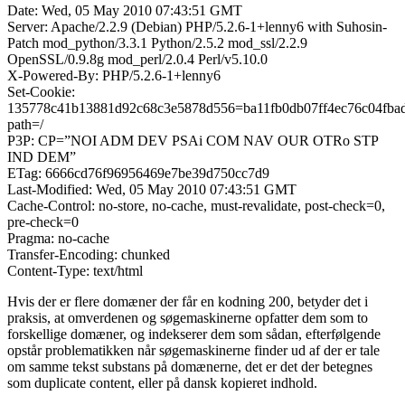
Date: Wed, 05 May 2010 07:43:51 GMT
Server: Apache/2.2.9 (Debian) PHP/5.2.6-1+lenny6 with Suhosin-
Patch mod_python/3.3.1 Python/2.5.2 mod_ssl/2.2.9
OpenSSL/0.9.8g mod_perl/2.0.4 Perl/v5.10.0
X-Powered-By: PHP/5.2.6-1+lenny6
Set-Cookie:
135778c41b13881d92c68c3e5878d556=ba11fb0db07ff4ec76c04fba
path=/
P3P: CP=”NOI ADM DEV PSAi COM NAV OUR OTRo STP
IND DEM”
ETag: 6666cd76f96956469e7be39d750cc7d9
Last-Modified: Wed, 05 May 2010 07:43:51 GMT
Cache-Control: no-store, no-cache, must-revalidate, post-check=0,
pre-check=0
Pragma: no-cache
Transfer-Encoding: chunked
Content-Type: text/html
Hvis der er flere domæner der får en kodning 200, betyder det i
praksis, at omverdenen og søgemaskinerne opfatter dem som to
forskellige domæner, og indekserer dem som sådan, efterfølgende
opstår problematikken når søgemaskinerne finder ud af der er tale
om samme tekst substans på domænerne, det er det der betegnes
som duplicate content, eller på dansk kopieret indhold.