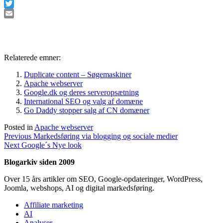
Facebook
Twitter
Email
Relaterede emner:
Duplicate content – Søgemaskiner
Apache webserver
Google.dk og deres serveropsætning
International SEO og valg af domæne
Go Daddy stopper salg af CN domæner
Posted in
Apache webserver
Indlægsnavigation
Previous
Previous
Markedsføring via blogging og sociale medier
Next
post:
Next
Google´s Nye look
post:
Blogarkiv siden 2009
Over 15 års artikler om SEO, Google-opdateringer, WordPress,
Joomla, webshops, AI og digital markedsføring.
Affiliate marketing
AI
Analyser