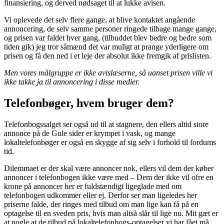
finansiering, og derved nødsaget til at lukke avisen.
Vi oplevede det selv flere gange, at blive kontaktet angående
annoncering, de selv samme personer ringede tilbage mange gange,
og prisen var faldet hver gang, (tilbuddet blev bedre og bedre som
tiden gik) jeg tror såmænd det var muligt at prange yderligere om
prisen og få den ned i et leje der absolut ikke fremgik af prislisten.
Men vores målgruppe er ikke avislæserne, så uanset prisen ville vi
ikke takke ja til annoncering i disse medier.
Telefonbøger, hvem bruger dem?
Telefonbogssalget ser også ud til at stagnere, den ellers altid store
annonce på de Gule sider er krympet i vask, og mange
lokaltelefonbøger er også en skygge af sig selv i forhold til fordums
tid.
Dilemmaet er der skal være annoncer nok, ellers vil dem der køber
annoncer i telefonbogen ikke være med – Dem der ikke vil ofre en
krone på annoncer her er fuldstændigt ligeglade med om
telefonbogen udkommer eller ej. Derfor ser man ligeledes her
priserne falde, der ringes med tilbud om man lige kan få på en
optagelse til en sveden pris, hvis man altså slår til lige nu. Mit gæt er
at nogle at de tilbud på lokaltelefonbogs-optagelser vi har fået må