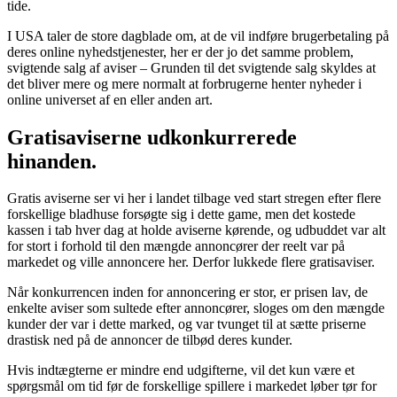
tide.
I USA taler de store dagblade om, at de vil indføre brugerbetaling på
deres online nyhedstjenester, her er der jo det samme problem,
svigtende salg af aviser – Grunden til det svigtende salg skyldes at
det bliver mere og mere normalt at forbrugerne henter nyheder i
online universet af en eller anden art.
Gratisaviserne udkonkurrerede
hinanden.
Gratis aviserne ser vi her i landet tilbage ved start stregen efter flere
forskellige bladhuse forsøgte sig i dette game, men det kostede
kassen i tab hver dag at holde aviserne kørende, og udbuddet var alt
for stort i forhold til den mængde annoncører der reelt var på
markedet og ville annoncere her. Derfor lukkede flere gratisaviser.
Når konkurrencen inden for annoncering er stor, er prisen lav, de
enkelte aviser som sultede efter annoncører, sloges om den mængde
kunder der var i dette marked, og var tvunget til at sætte priserne
drastisk ned på de annoncer de tilbød deres kunder.
Hvis indtægterne er mindre end udgifterne, vil det kun være et
spørgsmål om tid før de forskellige spillere i markedet løber tør for