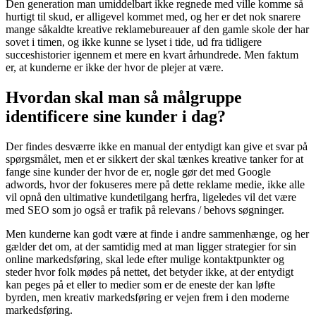
Den generation man umiddelbart ikke regnede med ville komme så
hurtigt til skud, er alligevel kommet med, og her er det nok snarere
mange såkaldte kreative reklamebureauer af den gamle skole der har
sovet i timen, og ikke kunne se lyset i tide, ud fra tidligere
succeshistorier igennem et mere en kvart århundrede. Men faktum
er, at kunderne er ikke der hvor de plejer at være.
Hvordan skal man så målgruppe
identificere sine kunder i dag?
Der findes desværre ikke en manual der entydigt kan give et svar på
spørgsmålet, men et er sikkert der skal tænkes kreative tanker for at
fange sine kunder der hvor de er, nogle gør det med Google
adwords, hvor der fokuseres mere på dette reklame medie, ikke alle
vil opnå den ultimative kundetilgang herfra, ligeledes vil det være
med SEO som jo også er trafik på relevans / behovs søgninger.
Men kunderne kan godt være at finde i andre sammenhænge, og her
gælder det om, at der samtidig med at man ligger strategier for sin
online markedsføring, skal lede efter mulige kontaktpunkter og
steder hvor folk mødes på nettet, det betyder ikke, at der entydigt
kan peges på et eller to medier som er de eneste der kan løfte
byrden, men kreativ markedsføring er vejen frem i den moderne
markedsføring.