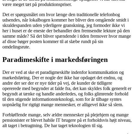
være meget tæt på produktionspriser.
Det er spørgsmålet om hvor længe den traditionelle telefonbog
udsendes, når lokalbogen kommer her bliver den omgående smidt i
skraldespanden uden yderligere granskning, jeg formoder ikke vi
her i huset er de eneste der behandler den fremsendte lekture på den
samme måde? Så det bliver spændende i tiden fremover hvor mange
af disse bøger posten kommer til at slæbe rundt på sin
omdelingsrute.
Paradimeskifte i markedsføringen
Der er ved at ske et paradigmeskifte indenfor kommunikation og
markedsføring. Der er nogle der ikke har opdaget det endnu, og
andre der ser der er nye tider på vej, de kunder de tidligere
opererede med begynder at falde fra, det kan skyldes folk generelt er
begyndt at tænke og handle anderledes, og folks glimrende forhold
til den stigende informationsteknologi, som for år tilbage syntes
uopnåelig for rigtigt mange mennesker, er alligevel ikke så slem.
Forbløffende mange, selv ældre mennesker på plejehjem og mange
pensionister er blevet habile IT brugere på et forholdsvis højt niveau,
alt taget i betragtning. De har taget teknologien til sig.