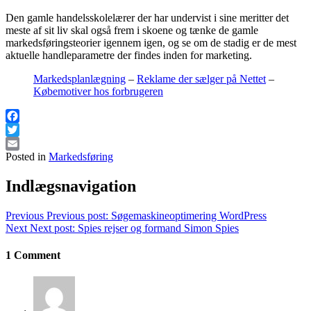
Den gamle handelsskolelærer der har undervist i sine meritter det
meste af sit liv skal også frem i skoene og tænke de gamle
markedsføringsteorier igennem igen, og se om de stadig er de mest
aktuelle handleparametre der findes inden for marketing.
Markedsplanlægning
–
Reklame der sælger på Nettet
–
Købemotiver hos forbrugeren
Facebook
Twitter
Posted in
Markedsføring
Email
Indlægsnavigation
Previous
Previous post:
Søgemaskineoptimering WordPress
Next
Next post:
Spies rejser og formand Simon Spies
1 Comment