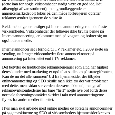
(dette kan for nogle virksomheder stadig være en god ide, lidt
afhængigt af varesortiment), men grundlæggende er
annoncemarkedet og fokus på den måde forbrugeren opfatter
reklamer ændret igennem de sidste år.
Reklamebudgetterne stiger på Internetannonceringerne i de fleste
virksomheder. Virksomheder der tidligere ikke brugte penge på
Internetannoncering, er kommet med på vognen og boltrer sig nu
også i dette medie.
Internetannoncer set i forhold til TV reklamer etc. I 2009 skete en
vending, nu bruger virksomheder flere annoncekroner på
annoncering på Internettet end i TV reklamer.
Det betyder de traditionelle reklamebureauer som altid har hjulpet
deres kunder med marketing er nød til at sadle om på strategifronten,
Kan de nu det alle sammen? Ud fra hjemmesider der tilbyder
onlineannoncering og SEO skulle man ikke tro der var problemer
med dette, men sådan ser verden desværre ikke ud, mange af
reklamevirksomhederne har bare ”lært” nogle nye ord fordi deres
normale forretningsområder skrider i takt med annonceringerne
flyttes fra andre medier til nettet.
Hvis man skal arbejde med online medier og foretage annonceringer
på søgemaskinerne og SEO af virksomheders hjemmesider kræves