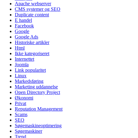
Apache webserver
CMS systemer og SEO
Duplicate content
E handel
Facebook
Google
Google Ads
Historiske artikler
Html
Ikke kategoriseret
Internettet
Joomla
Link popularitet
Linux
Markedsføring
Marketing uddannelse
Open Directory Project
Økonomi
Privat
Reputation Management
Scams
SEO
Søgemaskineoptimering
Søgemaskiner
Trend