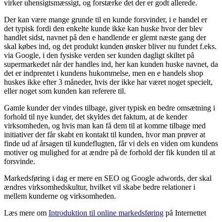
virker uhensigtsmæssigt, og forstærke det der er godt allerede.
Der kan være mange grunde til en kunde forsvinder, i e handel er
det typisk fordi den enkelte kunde ikke kan huske hvor der blev
handlet sidst, navnet på den e handlende er glemt næste gang der
skal købes ind, og det produkt kunden ønsker bliver nu fundet f.eks.
via Google, i den fysiske verden ser kunden dagligt skiltet på
supermarkedet når der handles ind, her kan kunden huske navnet, da
det er indprentet i kundens hukommelse, men en e handels shop
huskes ikke efter 3 måneder, hvis der ikke har været noget specielt,
eller noget som kunden kan referere til.
Gamle kunder der vindes tilbage, giver typisk en bedre omsætning i
forhold til nye kunder, det skyldes det faktum, at de kender
virksomheden, og hvis man kan få dem til at komme tilbage med
initiativer der får skabt en kontakt til kunden, hvor man prøver at
finde ud af årsagen til kundeflugten, får vi dels en viden om kundens
motiver og mulighed for at ændre på de forhold der fik kunden til at
forsvinde.
Markedsføring i dag er mere en SEO og Google adwords, der skal
ændres virksomhedskultur, hvilket vil skabe bedre relationer i
mellem kunderne og virksomheden.
Læs mere om
Introduktion til online markedsføring
på Internettet