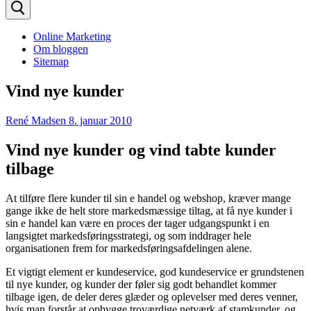
efter:
Online Marketing
Om bloggen
Sitemap
Vind nye kunder
René Madsen
8. januar 2010
Vind nye kunder og vind tabte kunder
tilbage
At tilføre flere kunder til sin e handel og webshop, kræver mange
gange ikke de helt store markedsmæssige tiltag, at få nye kunder i
sin e handel kan være en proces der tager udgangspunkt i en
langsigtet markedsføringsstrategi, og som inddrager hele
organisationen frem for markedsføringsafdelingen alene.
Et vigtigt element er kundeservice, god kundeservice er grundstenen
til nye kunder, og kunder der føler sig godt behandlet kommer
tilbage igen, de deler deres glæder og oplevelser med deres venner,
hvis man forstår at opbygge troværdige netværk af stamkunder, og