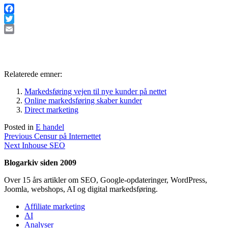
Facebook
Twitter
Email
Relaterede emner:
Markedsføring vejen til nye kunder på nettet
Online markedsføring skaber kunder
Direct marketing
Posted in
E handel
Indlægsnavigation
Previous
Previous
Censur på Internettet
Next
post:
Next
Inhouse SEO
post:
Blogarkiv siden 2009
Over 15 års artikler om SEO, Google-opdateringer, WordPress,
Joomla, webshops, AI og digital markedsføring.
Affiliate marketing
AI
Analyser