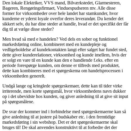
Den lokale Elektriker, VVS mand, Bilværkstedet, Glarmesteren,
Bageren, Rengøringsfirmaet, Vinduespudseren mv. Alle disse
former for virksomheder over hele landet har stamkunder, hvor
kunderne er yderst loyale overfor deres leverandør. Du kender det
sikkert selv, du har dine steder at handle, hvad er det specifikt der får
dig til at vælge disse steder?
Men hvad så med e handelen? Ved dels en sober og funktionel
markedsføring online, kombineret med en kundepleje og
vedligeholdelse af kundekontakten langt efter salget har fundet sted,
dette giver kunderelationer, virksomhed og kunde imellem, hvis der
er solgt en vare til en kunde kan den e handlende f.eks. efter en
periode forespørge kunden, om denne er tilfreds med produktet,
dette kan kombineres med et spørgeskema om handelsprocessen i
virksomheden generelt.
Undgå lange og kringlede spørgeskemaer, dette kan til tider virke
irriterende, men korte spørgsmål, hvor virksomhedens navn dukker
op i det ubevidste hos kunden, og giver anledning til at give sit input
på spørgsmålene.
De svar der kommer ind i forbindelse med spørgeskemaerne kan så
give anledning til at justere på budskaber etc. i den fremtidige
markedsføring i sin webshop. Det er det spørgeskemaerne skal
bruges til! De skal anvendes konstruktivt til at forbedre det der