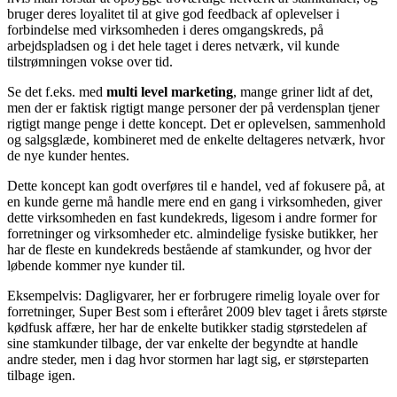
bruger deres loyalitet til at give god feedback af oplevelser i
forbindelse med virksomheden i deres omgangskreds, på
arbejdspladsen og i det hele taget i deres netværk, vil kunde
tilstrømningen vokse over tid.
Se det f.eks. med
multi level marketing
, mange griner lidt af det,
men der er faktisk rigtigt mange personer der på verdensplan tjener
rigtigt mange penge i dette koncept. Det er oplevelsen, sammenhold
og salgsglæde, kombineret med de enkelte deltageres netværk, hvor
de nye kunder hentes.
Dette koncept kan godt overføres til e handel, ved af fokusere på, at
en kunde gerne må handle mere end en gang i virksomheden, giver
dette virksomheden en fast kundekreds, ligesom i andre former for
forretninger og virksomheder etc. almindelige fysiske butikker, her
har de fleste en kundekreds bestående af stamkunder, og hvor der
løbende kommer nye kunder til.
Eksempelvis: Dagligvarer, her er forbrugere rimelig loyale over for
forretninger, Super Best som i efteråret 2009 blev taget i årets største
kødfusk affære, her har de enkelte butikker stadig størstedelen af
sine stamkunder tilbage, der var enkelte der begyndte at handle
andre steder, men i dag hvor stormen har lagt sig, er størsteparten
tilbage igen.