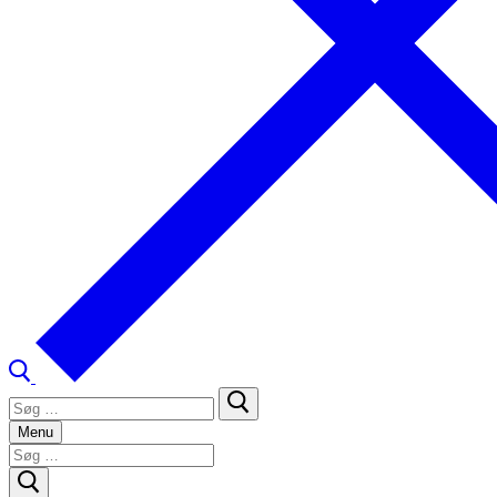
Søg
efter:
Menu
Søg
efter: