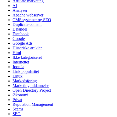
Affiliate marketing
AI
Analyser
Apache webserver
CMS systemer og SEO
Duplicate content
E handel
Facebook
Google
Google Ads
Historiske artikler
Html
Ikke kategoriseret
Internettet
Joomla
Link popularitet
Linux
Markedsføring
Marketing uddannelse
Open Directory Project
Økonomi
Privat
Reputation Management
Scams
SEO