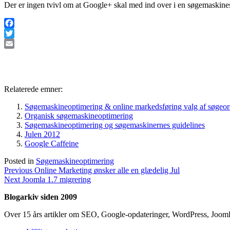
Der er ingen tvivl om at Google+ skal med ind over i en søgemaskinest
Facebook
Twitter
Email
Relaterede emner:
Søgemaskineoptimering & online markedsføring valg af søgeo
Organisk søgemaskineoptimering
Søgemaskineoptimering og søgemaskinernes guidelines
Julen 2012
Google Caffeine
Posted in
Søgemaskineoptimering
Indlægsnavigation
Previous
Previous
Online Marketing ønsker alle en glædelig Jul
Next
post:
Next
Joomla 1.7 migrering
post:
Blogarkiv siden 2009
Over 15 års artikler om SEO, Google-opdateringer, WordPress, Jooml