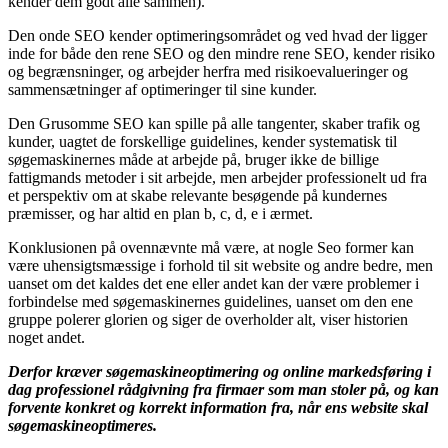
kender dem godt alle sammen).
Den onde SEO kender optimeringsområdet og ved hvad der ligger
inde for både den rene SEO og den mindre rene SEO, kender risiko
og begrænsninger, og arbejder herfra med risikoevalueringer og
sammensætninger af optimeringer til sine kunder.
Den Grusomme SEO kan spille på alle tangenter, skaber trafik og
kunder, uagtet de forskellige guidelines, kender systematisk til
søgemaskinernes måde at arbejde på, bruger ikke de billige
fattigmands metoder i sit arbejde, men arbejder professionelt ud fra
et perspektiv om at skabe relevante besøgende på kundernes
præmisser, og har altid en plan b, c, d, e i ærmet.
Konklusionen på ovennævnte må være, at nogle Seo former kan
være uhensigtsmæssige i forhold til sit website og andre bedre, men
uanset om det kaldes det ene eller andet kan der være problemer i
forbindelse med søgemaskinernes guidelines, uanset om den ene
gruppe polerer glorien og siger de overholder alt, viser historien
noget andet.
Derfor kræver søgemaskineoptimering og online markedsføring i
dag professionel rådgivning fra firmaer som man stoler på, og kan
forvente konkret og korrekt information fra, når ens website skal
søgemaskineoptimeres.