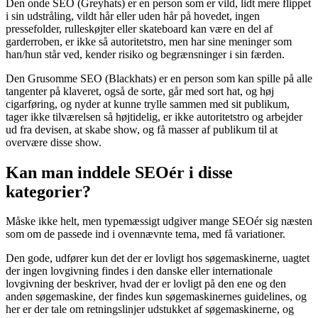
Den onde SEO (Greyhats) er en person som er vild, lidt mere flippet
i sin udstråling, vildt hår eller uden hår på hovedet, ingen
pressefolder, rulleskøjter eller skateboard kan være en del af
garderroben, er ikke så autoritetstro, men har sine meninger som
han/hun står ved, kender risiko og begrænsninger i sin færden.
Den Grusomme SEO (Blackhats) er en person som kan spille på alle
tangenter på klaveret, også de sorte, går med sort hat, og høj
cigarføring, og nyder at kunne trylle sammen med sit publikum,
tager ikke tilværelsen så højtidelig, er ikke autoritetstro og arbejder
ud fra devisen, at skabe show, og få masser af publikum til at
overvære disse show.
Kan man inddele SEOér i disse
kategorier?
Måske ikke helt, men typemæssigt udgiver mange SEOér sig næsten
som om de passede ind i ovennævnte tema, med få variationer.
Den gode, udfører kun det der er lovligt hos søgemaskinerne, uagtet
der ingen lovgivning findes i den danske eller internationale
lovgivning der beskriver, hvad der er lovligt på den ene og den
anden søgemaskine, der findes kun søgemaskinernes guidelines, og
her er der tale om retningslinjer udstukket af søgemaskinerne, og