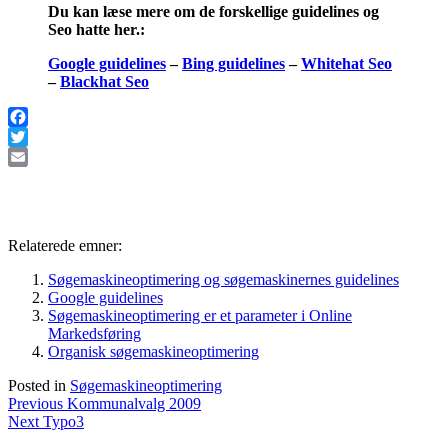
Du kan læse mere om de forskellige guidelines og
Seo hatte her.:
Google guidelines
–
Bing guidelines
–
Whitehat Seo
–
Blackhat Seo
Facebook
Twitter
Email
Relaterede emner:
Søgemaskineoptimering og søgemaskinernes guidelines
Google guidelines
Søgemaskineoptimering er et parameter i Online
Markedsføring
Organisk søgemaskineoptimering
Posted in
Søgemaskineoptimering
Indlægsnavigation
Previous
Previous
Kommunalvalg 2009
Next
post:
Next
Typo3
post: