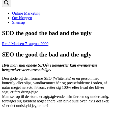
efter:
Online Marketing
Om bloggen
Sitemap
SEO the good the bad and the ugly
René Madsen
7. august 2009
SEO the good the bad and the ugly
Hvis man skal opdele SEOér i kategorier kan ovennævnte
betegnelser være anvendelige.
Den gode og den fromme SEO (Whitehats) er en person med
butterfly eller slips, vandkæmmet hår og pressefolderne i orden, af
natur meget nervøs, følsom, retter sig 100% efter hvad der bliver
sagt, er fars dreng/pige.
Man ser op til de store, er agtpågivende i sin færden og underdanig,
foretager sig sjældent noget andre kan blive sure over, hvis det sker,
så er det undskyld jeg er her!