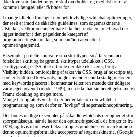
ikke love som landet borgere skal overholde, og med risiko for at
komme i fængsel eller få bøder for.
I mange tilfælde foretager den helt lovlydige whitehat optimeringer,
der reelt er imod de såkaldte guidelines, som søgemaskinerne
afstikker, vedkommende er bare ikke helt opdateret med hvad der
ligger indenfor i den pågældende kategori af
programmeringsteknikker, som han/hun anvender i
optimeringsøjemed.
Eksempler på dette kan være små skrifttyper, små farvenuance
forskelle i skrift og baggrund, skrifttyper udelukket i CSS,
skrifttypevalg i CSS til skriftfonte der ikke eksisterer, brug af
Visiblity hidden, omfordeling af tekst via CSS, brug af noscripts tag
som er fyldt med keywords, nogle anvender endda stadig metoden
med keywords placeret i kommentar felter (en metode der tidligere
var meget anvendt (model 1999), men ikke har sin berettigelse mere)
Frame cloaking og meget mere.
Mange har opfattelsen af, at der her er tale om ren whitehat
programering og som derfor er ”lovlige” til søgemaskineoptimering.
Der findes utallige eksempler på såkaldte whitehats der ligner et stort
spørgsmålstegn, når de hører den optimeringsteknik de bruger er fra
1999, og hvis man læser f.eks. Googles guidelines vil man kunne se
denne optimeringsform ikke accepteres af søgemaskinerne. (Google