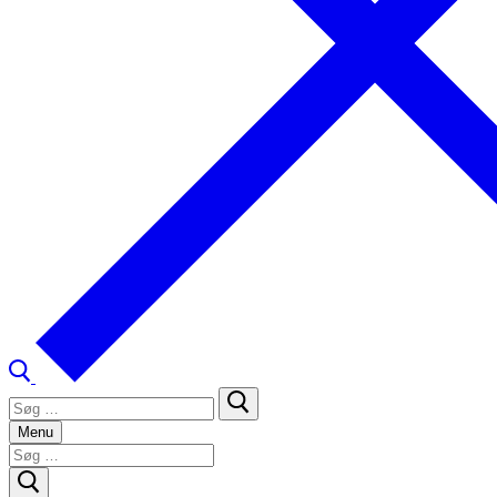
Søg
efter:
Menu
Søg
efter: