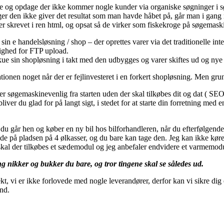
ne og opdage der ikke kommer nogle kunder via organiske søgninger i 
ger den ikke giver det resultat som man havde håbet på, går man i gang
r skrevet i ren html, og opsat så de virker som fiskekroge på søgemaskin
 i sin e handelsløsning / shop – der oprettes varer via det traditionelle
lighed for FTP upload.
kue sin shopløsning i takt med den udbygges og varer skiftes ud og nye
ionen noget når der er fejlinvesteret i en forkert shopløsning. Men gru
r søgemaskinevenlig fra starten uden der skal tilkøbes dit og dat ( SEO
ver du glad for på langt sigt, i stedet for at starte din forretning med 
 går hen og køber en ny bil hos bilforhandleren, når du efterfølgende 
ude på pladsen på 4 ølkasser, og du bare kan tage den. Jeg kan ikke køre
skal der tilkøbes et sædemodul og jeg anbefaler endvidere et varmemodul
 nikker og bukker du bare, og tror tingene skal se således ud.
, vi er ikke forlovede med nogle leverandører, derfor kan vi sikre dig e
ind.