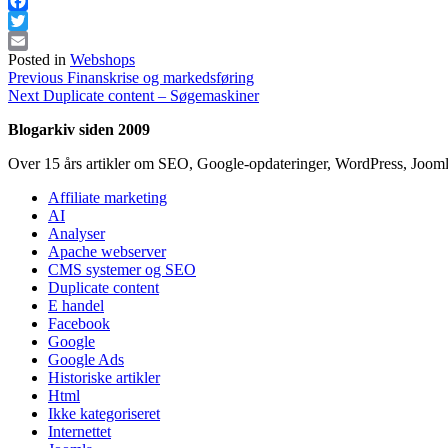
Facebook
Twitter
Posted in
Webshops
Email
Indlægsnavigation
Previous
Previous
Finanskrise og markedsføring
Next
post:
Next
Duplicate content – Søgemaskiner
post:
Blogarkiv siden 2009
Over 15 års artikler om SEO, Google-opdateringer, WordPress, Jooml
Affiliate marketing
AI
Analyser
Apache webserver
CMS systemer og SEO
Duplicate content
E handel
Facebook
Google
Google Ads
Historiske artikler
Html
Ikke kategoriseret
Internettet