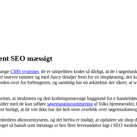
rent SEO mæssigt
mange
CMS systemer
, de er simpelthen kodet så dårligt, at de i søge
get snævre rammer og med fancy detaljer frem for en shopløsning, der
heden over for forbrugeren, og samtidig har en arkitektur der sikrer, at
r, at strukturen og den kodningsmæssige baggrund for e handelsløsni
 skilter med de kan udføre
søgemaskineoptimering
af folks hjemmesider,
 hurtigt, at de vist ikke har det helt store overblik over søgemaskineo
edens økonomisystem, og det herfra er muligt, at opdatere sin shop dir
 noget så banalt som metatags er hos flere leverandører lagt i SEO module