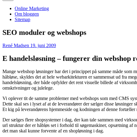
Online Marketing
Om bloggen
Sitemap
SEO moduler og webshops
René Madsen
19. juni 2009
E handelsløsning – fungerer din webshop 
Mange webshop løsninger har det i princippet på samme måde som 
håbløse, skyldes det at hele webarkitekturen er sammensat ud fra me
handelsløsning, der både opfylder det rent visuelle billede af virksom
omskrivninger og julelege.
Vi oplever tit de samme problemer med webshops som med CMS systeme
Dette skal ses i lyset af at de leverandører der sælger disse løsninger
Et kig på leverandørens hjemmeside og kodningen af denne fortæller ret
Der sælges flere shopsystemer i dag, der kan tale sammen med virksomh
url struktur der er håbløs set i forhold til søgemaskiner, opsætning af
det man skal kunne forvente af en shopløsning i dag.