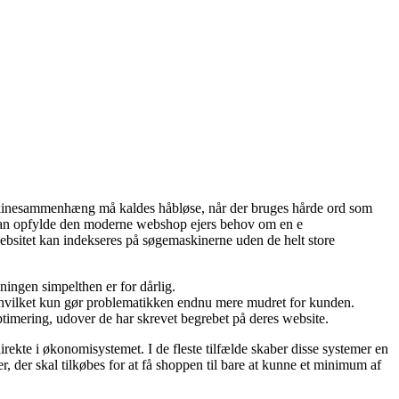
maskinesammenhæng må kaldes håbløse, når der bruges hårde ord som
 kan opfylde den moderne webshop ejers behov om en e
 websitet kan indekseres på søgemaskinerne uden de helt store
ngen simpelthen er for dårlig.
 hvilket kun gør problematikken endnu mere mudret for kunden.
ptimering, udover de har skrevet begrebet på deres website.
ekte i økonomisystemet. I de fleste tilfælde skaber disse systemer en
r, der skal tilkøbes for at få shoppen til bare at kunne et minimum af