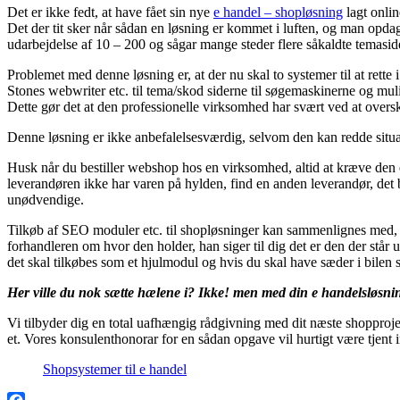
Det er ikke fedt, at have fået sin nye
e handel – shopløsning
lagt onli
Det der tit sker når sådan en løsning er kommet i luften, og man opda
udarbejdelse af 10 – 200 og sågar mange steder flere såkaldte temaside
Problemet med denne løsning er, at der nu skal to systemer til at rette
Stones webwriter etc. til tema/skod siderne til søgemaskinerne og mu
Dette gør det at den professionelle virksomhed har svært ved at overs
Denne løsning er ikke anbefalelsesværdig, selvom den kan redde situat
Husk når du bestiller webshop hos en virksomhed, altid at kræve den e
leverandøren ikke har varen på hylden, find en anden leverandør, det bli
unødvendige.
Tilkøb af SEO moduler etc. til shopløsninger kan sammenlignes med, du
forhandleren om hvor den holder, han siger til dig det er den der står 
det skal tilkøbes som et hjulmodul og hvis du skal have sæder i bilen 
Her ville du nok sætte hælene i? Ikke! men med din e handelsløsning
Vi tilbyder dig en total uafhængig rådgivning med dit næste shopprojekt
et. Vores konsulenthonorar for en sådan opgave vil hurtigt være tjent 
Shopsystemer til e handel