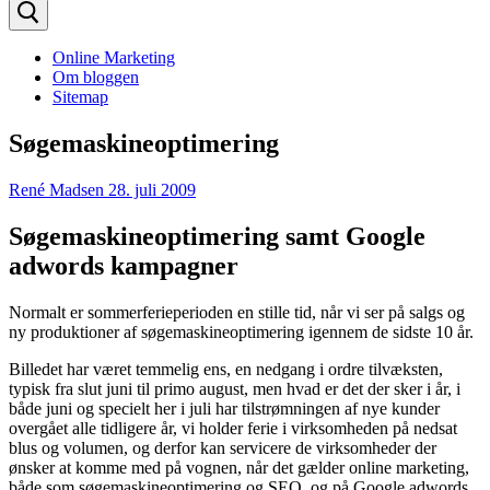
efter:
Online Marketing
Om bloggen
Sitemap
Søgemaskineoptimering
René Madsen
28. juli 2009
Søgemaskineoptimering samt Google
adwords kampagner
Normalt er sommerferieperioden en stille tid, når vi ser på salgs og
ny produktioner af søgemaskineoptimering igennem de sidste 10 år.
Billedet har været temmelig ens, en nedgang i ordre tilvæksten,
typisk fra slut juni til primo august, men hvad er det der sker i år, i
både juni og specielt her i juli har tilstrømningen af nye kunder
overgået alle tidligere år, vi holder ferie i virksomheden på nedsat
blus og volumen, og derfor kan servicere de virksomheder der
ønsker at komme med på vognen, når det gælder online marketing,
både som søgemaskineoptimering og SEO, og på Google adwords