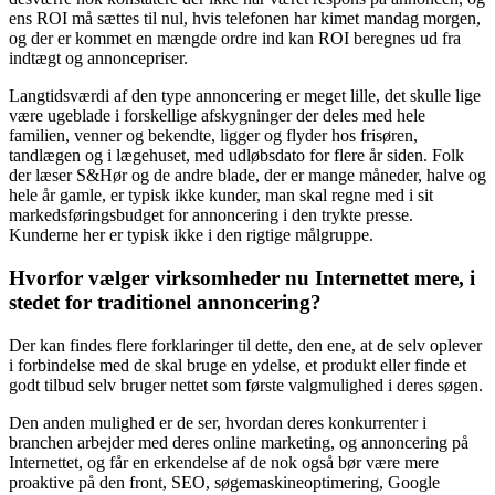
ens ROI må sættes til nul, hvis telefonen har kimet mandag morgen,
og der er kommet en mængde ordre ind kan ROI beregnes ud fra
indtægt og annoncepriser.
Langtidsværdi af den type annoncering er meget lille, det skulle lige
være ugeblade i forskellige afskygninger der deles med hele
familien, venner og bekendte, ligger og flyder hos frisøren,
tandlægen og i lægehuset, med udløbsdato for flere år siden. Folk
der læser S&Hør og de andre blade, der er mange måneder, halve og
hele år gamle, er typisk ikke kunder, man skal regne med i sit
markedsføringsbudget for annoncering i den trykte presse.
Kunderne her er typisk ikke i den rigtige målgruppe.
Hvorfor vælger virksomheder nu Internettet mere, i
stedet for traditionel annoncering?
Der kan findes flere forklaringer til dette, den ene, at de selv oplever
i forbindelse med de skal bruge en ydelse, et produkt eller finde et
godt tilbud selv bruger nettet som første valgmulighed i deres søgen.
Den anden mulighed er de ser, hvordan deres konkurrenter i
branchen arbejder med deres online marketing, og annoncering på
Internettet, og får en erkendelse af de nok også bør være mere
proaktive på den front, SEO, søgemaskineoptimering, Google