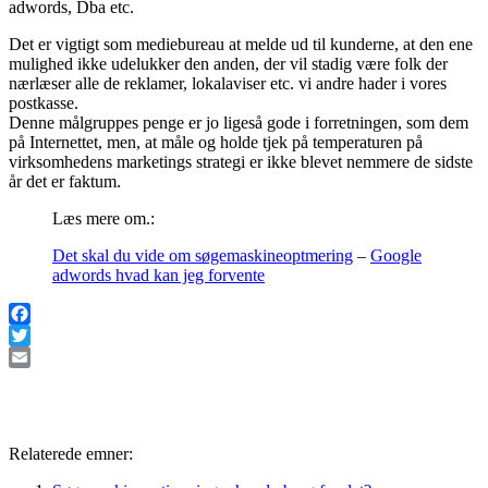
adwords, Dba etc.
Det er vigtigt som mediebureau at melde ud til kunderne, at den ene
mulighed ikke udelukker den anden, der vil stadig være folk der
nærlæser alle de reklamer, lokalaviser etc. vi andre hader i vores
postkasse.
Denne målgruppes penge er jo ligeså gode i forretningen, som dem
på Internettet, men, at måle og holde tjek på temperaturen på
virksomhedens marketings strategi er ikke blevet nemmere de sidste
år det er faktum.
Læs mere om.:
Det skal du vide om søgemaskineoptmering
–
Google
adwords hvad kan jeg forvente
Facebook
Twitter
Email
Relaterede emner: