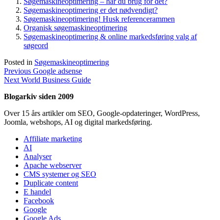
Søgemaskineoptimering – har du brug for det?
Søgemaskineoptimering er det nødvendigt?
Søgemaskineoptimering! Husk referencerammen
Organisk søgemaskineoptimering
Søgemaskineoptimering & online markedsføring valg af
søgeord
Posted in
Søgemaskineoptimering
Indlægsnavigation
Previous
Previous
Google adsense
Next
post:
Next
World Business Guide
post:
Blogarkiv siden 2009
Over 15 års artikler om SEO, Google-opdateringer, WordPress,
Joomla, webshops, AI og digital markedsføring.
Affiliate marketing
AI
Analyser
Apache webserver
CMS systemer og SEO
Duplicate content
E handel
Facebook
Google
Google Ads