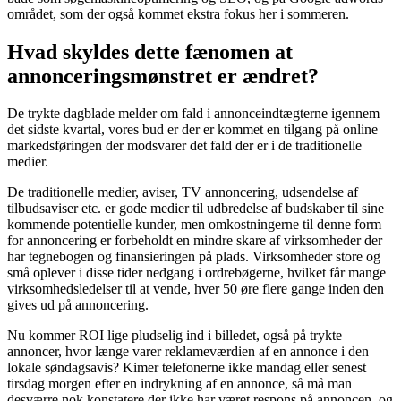
området, som der også kommet ekstra fokus her i sommeren.
Hvad skyldes dette fænomen at
annonceringsmønstret er ændret?
De trykte dagblade melder om fald i annonceindtægterne igennem
det sidste kvartal, vores bud er der er kommet en tilgang på online
markedsføringen der modsvarer det fald der er i de traditionelle
medier.
De traditionelle medier, aviser, TV annoncering, udsendelse af
tilbudsaviser etc. er gode medier til udbredelse af budskaber til sine
kommende potentielle kunder, men omkostningerne til denne form
for annoncering er forbeholdt en mindre skare af virksomheder der
har tegnebogen og finansieringen på plads. Virksomheder store og
små oplever i disse tider nedgang i ordrebøgerne, hvilket får mange
virksomhedsledelser til at vende, hver 50 øre flere gange inden den
gives ud på annoncering.
Nu kommer ROI lige pludselig ind i billedet, også på trykte
annoncer, hvor længe varer reklameværdien af en annonce i den
lokale søndagsavis? Kimer telefonerne ikke mandag eller senest
tirsdag morgen efter en indrykning af en annonce, så må man
desværre nok konstatere der ikke har været respons på annoncen, og