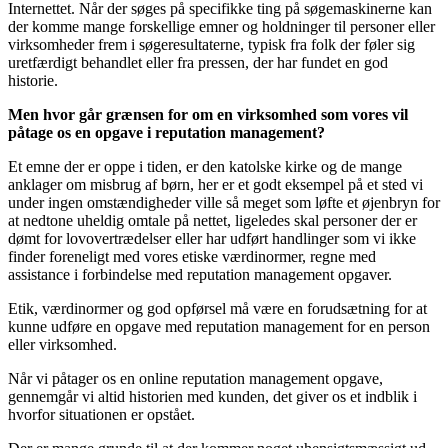
Internettet. Når der søges på specifikke ting på søgemaskinerne kan
der komme mange forskellige emner og holdninger til personer eller
virksomheder frem i søgeresultaterne, typisk fra folk der føler sig
uretfærdigt behandlet eller fra pressen, der har fundet en god
historie.
Men hvor går grænsen for om en virksomhed som vores vil
påtage os en opgave i reputation management?
Et emne der er oppe i tiden, er den katolske kirke og de mange
anklager om misbrug af børn, her er et godt eksempel på et sted vi
under ingen omstændigheder ville så meget som løfte et øjenbryn for
at nedtone uheldig omtale på nettet, ligeledes skal personer der er
dømt for lovovertrædelser eller har udført handlinger som vi ikke
finder foreneligt med vores etiske værdinormer, regne med
assistance i forbindelse med reputation management opgaver.
Etik, værdinormer og god opførsel må være en forudsætning for at
kunne udføre en opgave med reputation management for en person
eller virksomhed.
Når vi påtager os en online reputation management opgave,
gennemgår vi altid historien med kunden, det giver os et indblik i
hvorfor situationen er opstået.