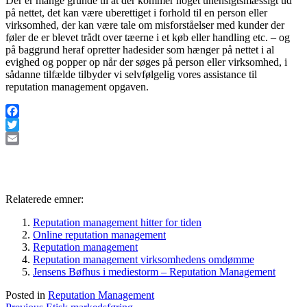
Der er mange grunde til at der kommer noget uhensigtsmæssigt ud
på nettet, det kan være uberettiget i forhold til en person eller
virksomhed, der kan være tale om misforståelser med kunder der
føler de er blevet trådt over tæerne i et køb eller handling etc. – og
på baggrund heraf opretter hadesider som hænger på nettet i al
evighed og popper op når der søges på person eller virksomhed, i
sådanne tilfælde tilbyder vi selvfølgelig vores assistance til
reputation management opgaven.
Facebook
Twitter
Email
Relaterede emner:
Reputation management hitter for tiden
Online reputation management
Reputation management
Reputation management virksomhedens omdømme
Jensens Bøfhus i mediestorm – Reputation Management
Posted in
Reputation Management
Previous