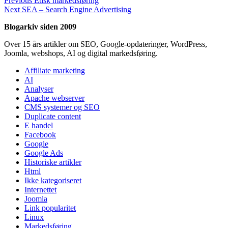
Indlægsnavigation
Previous
Etisk markedsføring
Next
post:
Next
SEA – Search Engine Advertising
post:
Blogarkiv siden 2009
Over 15 års artikler om SEO, Google-opdateringer, WordPress,
Joomla, webshops, AI og digital markedsføring.
Affiliate marketing
AI
Analyser
Apache webserver
CMS systemer og SEO
Duplicate content
E handel
Facebook
Google
Google Ads
Historiske artikler
Html
Ikke kategoriseret
Internettet
Joomla
Link popularitet
Linux
Markedsføring