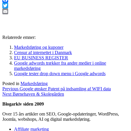
Facebook
Twitter
Email
Relaterede emner:
Markedsføring og kuponer
Censur af internettet i Danmark
EU BUSINESS REGISTER
Google adwords trækker fra andre medier i online
markedsføring
Google tester drop down menu i Google adwords
Posted in
Markedsføring
Indlægsnavigation
Previous
Previous
Google ønsker Patent på indsamling af WIFI data
Next
post:
Next
Børnehaven & Skolegården
post:
Blogarkiv siden 2009
Over 15 års artikler om SEO, Google-opdateringer, WordPress,
Joomla, webshops, AI og digital markedsføring.
Affiliate marketing