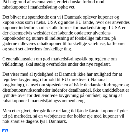
På baggrund af ovennævnte, er det danske forbud mod
rabatkuponer i markedsføring ophævet.
Det bliver nu spændende om vi i Danmark oplever kuponer og
kupon kaos som i f.eks. USA og andre EU lande, hvor der anvendes
kuponer indenfor snart set alle former for markedsføring. I USA er
der eksempelvis websider der løbende opdaterer alverdens
kuponkoder og numre til indløsning af forskellige rabatter, på
gaderne udleveres rabatkuponer til forskellige varehuse, kaffebarer
og snart set alverdens forskellige ting.
Generalklausulen om god markedsføringsskik og reglerne om
vildledning, skal stadig overholdes under det nye regelsæt.
Det viser med al tydelighed at Danmark ikke har mulighed for at
regulere lovgivning i forhold til EU direktiver ( National
lovgivning), uanset om størstedelen af både de danske forbrugere og
distributionsvirksomheder indenfor detailhandel, ikke umiddelbart er
lydhøre over for den ændrede lovgivning på området, og brug af
rabatkuponer i markedsføringssammenhæng.
Men et er givet, der går ikke ret lang tid før de første kuponer flyder
ud på markedet, så en webtjeneste der holder øje med kuponer vil
nok snart se dagens lys i Danmark.