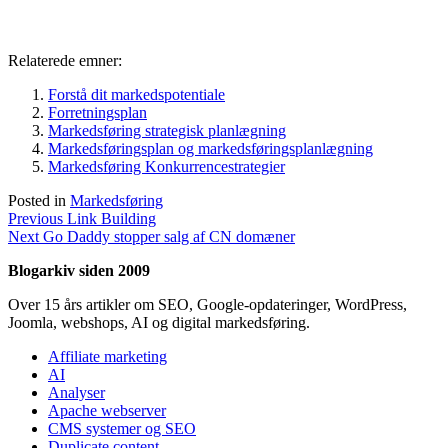
Relaterede emner:
Forstå dit markedspotentiale
Forretningsplan
Markedsføring strategisk planlægning
Markedsføringsplan og markedsføringsplanlægning
Markedsføring Konkurrencestrategier
Posted in
Markedsføring
Indlægsnavigation
Previous
Previous
Link Building
Next
post:
Next
Go Daddy stopper salg af CN domæner
post:
Blogarkiv siden 2009
Over 15 års artikler om SEO, Google-opdateringer, WordPress,
Joomla, webshops, AI og digital markedsføring.
Affiliate marketing
AI
Analyser
Apache webserver
CMS systemer og SEO
Duplicate content