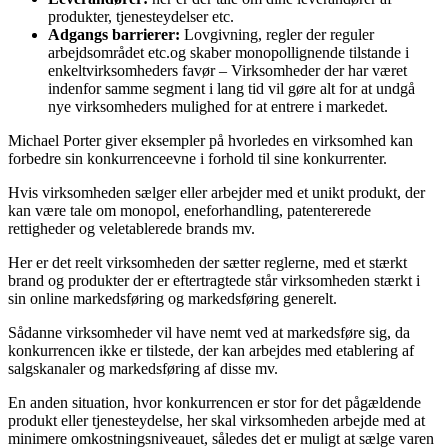
produkter, tjenesteydelser etc.
Adgangs barrierer:
Lovgivning, regler der reguler
arbejdsområdet etc.og skaber monopollignende tilstande i
enkeltvirksomheders favør – Virksomheder der har været
indenfor samme segment i lang tid vil gøre alt for at undgå
nye virksomheders mulighed for at entrere i markedet.
Michael Porter giver eksempler på hvorledes en virksomhed kan
forbedre sin konkurrenceevne i forhold til sine konkurrenter.
Hvis virksomheden sælger eller arbejder med et unikt produkt, der
kan være tale om monopol, eneforhandling, patentererede
rettigheder og veletablerede brands mv.
Her er det reelt virksomheden der sætter reglerne, med et stærkt
brand og produkter der er eftertragtede står virksomheden stærkt i
sin online markedsføring og markedsføring generelt.
Sådanne virksomheder vil have nemt ved at markedsføre sig, da
konkurrencen ikke er tilstede, der kan arbejdes med etablering af
salgskanaler og markedsføring af disse mv.
En anden situation, hvor konkurrencen er stor for det pågældende
produkt eller tjenesteydelse, her skal virksomheden arbejde med at
minimere omkostningsniveauet, således det er muligt at sælge varen