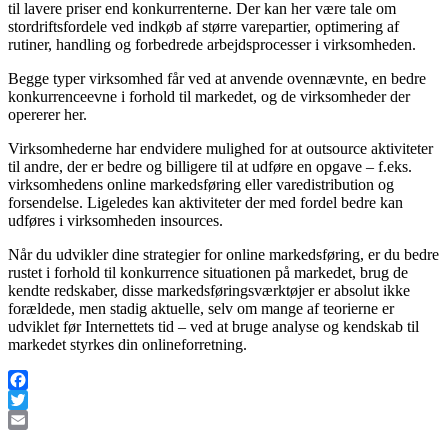
til lavere priser end konkurrenterne. Der kan her være tale om
stordriftsfordele ved indkøb af større varepartier, optimering af
rutiner, handling og forbedrede arbejdsprocesser i virksomheden.
Begge typer virksomhed får ved at anvende ovennævnte, en bedre
konkurrenceevne i forhold til markedet, og de virksomheder der
opererer her.
Virksomhederne har endvidere mulighed for at outsource aktiviteter
til andre, der er bedre og billigere til at udføre en opgave – f.eks.
virksomhedens online markedsføring eller varedistribution og
forsendelse. Ligeledes kan aktiviteter der med fordel bedre kan
udføres i virksomheden insources.
Når du udvikler dine strategier for online markedsføring, er du bedre
rustet i forhold til konkurrence situationen på markedet, brug de
kendte redskaber, disse markedsføringsværktøjer er absolut ikke
forældede, men stadig aktuelle, selv om mange af teorierne er
udviklet før Internettets tid – ved at bruge analyse og kendskab til
markedet styrkes din onlineforretning.
Facebook
Twitter
Email