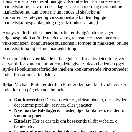
Hans teorier anvendes af mange virksomheder i forbindelse med
markedsføring, selv om der i dag er tale om mere og mere online
markedsføring, kan teorierne anvendes til skabelse af
konkurrencestrategier og virksomhedsmål, i den daglige
markedsføringsplanlægning og virksomhedsstrategi.
Analyser i forbindelse med brancher er dybtgående og tager
udgangspunkt i at finde tendenser og relevante oplysninger om
virksomheden, konkurrencesituationen i forhold til markedet, online
markedsføring og offline markedsføring.
Virksomhedens værdikæde er betegnelsen for aktiviteter der giver
en værdi for kunden / brugeren, dette giver virksomheden en øget
styrke i konkurrenceforholdet imellem konkurrerende virksomheder
inden for samme arbejdsfelt.
Ifølge Michael Porter er der fem kræfter der påvirker hvad der sker
indenfor den pågældende branche
Konkurrenter:
De websteder og virksomheder, der tilbyder
det samme produkt, service, eller tjenester.
Nye markedsdeltagere:
Trusler, øget konkurrence indenfor
samme segment.
Kunder:
Her er der tale om besøgende til dit website, e
handel etc.
Leverandører:
her er der tale om dine leverandører af