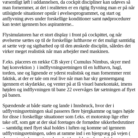
væsentligt løft i uddannelsen, da cockpit discipliner kan udøves så
man fornemmer, at det i realiteten er en rigtig flyvning man er på når
utilsigtede situationer opstår i øvelsesprogrammet, og start og
anflyvning øves under forskellige konditioner samt nødprocedurer
kan testet igennem hos aspiranterne..
Flysimulatoren har et stort display i front på cockpittet, og når
øvelserne sættes op til de forskellige lufthavne er det muligt samtidig
at sætte vejr og sigtbarhed op til den ønskede disciplin, således det
virker meget realistisk når man arbejder med maskinen.
F.eks. placeres en række CB skyer ( Cumulus Nimbus, skyer med
høj konvektion ) i indflyvningsretningen til en lufthavn, hagl,
torden, sne og lignende er yderst realistisk og man fornemmer rent
faktisk, at der er tale om real live når man har sky gennemgang
igennem et skydække, og venter på at få visuel banekontakt, imens
højden og indflyvningen til bane 22 overvåges før sætningen af flyet
på banen.
Spændende at både starte og lande i Innsbruck, hvor der i
udflyvningsretningen skal passeres flere bjergkamme og tages højde
for disse i forskellige situationer som f.eks. et motorstop lige efter
take off, som gør at der skal foretages de fornødne sikkerhedsrutiner
– samtidig med flyet skal holdes i luften og komme ud igennem
udflyvningsretningen, uden at ramme ind i en bjergvæg på vejen (