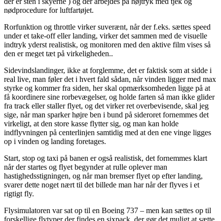
der er sten i skyerne ) og der arbejdes på højtryk med tjek og
nødprocedure for luftfartøjet.
Rorfunktion og throttle virker suverænt, når der f.eks. sættes speed
under et take-off eller landing, virker det sammen med de visuelle
indtryk yderst realistisk, og monitoren med den aktive film vises så
den er meget tæt på virkeligheden..
Sidevindslandinger, ikke at forglemme, det er faktisk som at sidde i
real live, man føler det i hvert fald sådan, når vinden ligger med max
styrke og kommer fra siden, her skal opmærksomheden ligge på at
få koordinere sine rorbevægelser, og holde farten så man ikke glider
fra track eller staller flyet, og det virker ret overbevisende, skal jeg
sige, når man sparker højre ben i bund på sideroret fornemmes det
virkeligt, at den store kasse flytter sig, og man kan holde
indflyvningen på centerlinjen samtidig med at den ene vinge ligges
op i vinden og landing foretages.
Start, stop og taxi på banen er også realistisk, det fornemmes klart
når der startes og flyet begynder at rulle oplever man
hastighedsstigningen, og når man bremser flyet op efter landing,
svarer dette noget nært til det billede man har når der flyves i et
rigtigt fly.
Flysimulatoren var sat op til en Boeing 737 – men kan sættes op til
forskellige flytyper der findes en sixpack, der gør det muligt at sætte