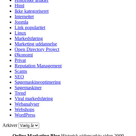
Historiske artikler
Html
Ikke kategoriseret
Internettet
Joomla
Link popularitet
Linux
Markedsføring
Marketing uddannelse
Open Directory Project
Økonomi
Privat
Reputation Management
Scams
SEO
Søgemaskineoptimering
Søgemaskiner
Trend
Viral markedsføring
Webanalyser
Webshops
WordPress
Arkiver
Online Marketing Blog
Historisk vidensarkiv siden 2009