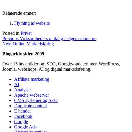
Relaterede emner:
Flytning af website
Posted in
Privat
Indlægsnavigation
Previous
Previous
Virksomheders ranking i søgemaskinerne
Next
post:
Next
Online Markedsføring
post:
Blogarkiv siden 2009
Over 15 års artikler om SEO, Google-opdateringer, WordPress,
Joomla, webshops, AI og digital markedsføring.
Affiliate marketing
AI
Analyser
Apache webserver
CMS systemer og SEO
Duplicate content
E handel
Facebook
Google
Google Ads