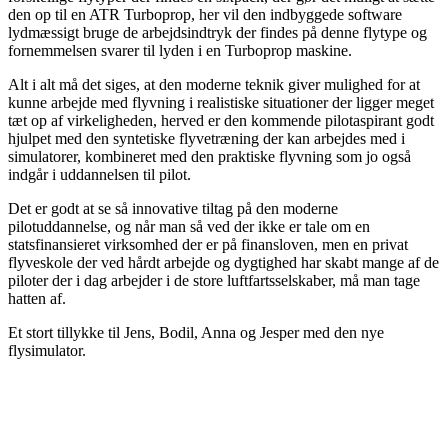
den op til en ATR Turboprop, her vil den indbyggede software
lydmæssigt bruge de arbejdsindtryk der findes på denne flytype og
fornemmelsen svarer til lyden i en Turboprop maskine.
Alt i alt må det siges, at den moderne teknik giver mulighed for at
kunne arbejde med flyvning i realistiske situationer der ligger meget
tæt op af virkeligheden, herved er den kommende pilotaspirant godt
hjulpet med den syntetiske flyvetræning der kan arbejdes med i
simulatorer, kombineret med den praktiske flyvning som jo også
indgår i uddannelsen til pilot.
Det er godt at se så innovative tiltag på den moderne
pilotuddannelse, og når man så ved der ikke er tale om en
statsfinansieret virksomhed der er på finansloven, men en privat
flyveskole der ved hårdt arbejde og dygtighed har skabt mange af de
piloter der i dag arbejder i de store luftfartsselskaber, må man tage
hatten af.
Et stort tillykke til Jens, Bodil, Anna og Jesper med den nye
flysimulator.