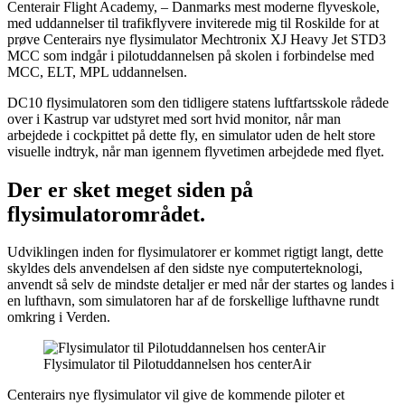
Centerair Flight Academy, – Danmarks mest moderne flyveskole,
med uddannelser til trafikflyvere inviterede mig til Roskilde for at
prøve Centerairs nye flysimulator Mechtronix XJ Heavy Jet STD3
MCC som indgår i pilotuddannelsen på skolen i forbindelse med
MCC, ELT, MPL uddannelsen.
DC10 flysimulatoren som den tidligere statens luftfartsskole rådede
over i Kastrup var udstyret med sort hvid monitor, når man
arbejdede i cockpittet på dette fly, en simulator uden de helt store
visuelle indtryk, når man igennem flyvetimen arbejdede med flyet.
Der er sket meget siden på
flysimulatorområdet.
Udviklingen inden for flysimulatorer er kommet rigtigt langt, dette
skyldes dels anvendelsen af den sidste nye computerteknologi,
anvendt så selv de mindste detaljer er med når der startes og landes i
en lufthavn, som simulatoren har af de forskellige lufthavne rundt
omkring i Verden.
Flysimulator til Pilotuddannelsen hos centerAir
Centerairs nye flysimulator vil give de kommende piloter et