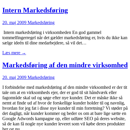
Intern Markedsføring
20. maj 2009
Markedsføring
Intern markedsføring i virksomheden En god gammel
tommelfingerregel når det gælder markedsføring er, hvis du ikke kan
sælge ideén til dine medarbejdere, så vil det…
Læs mere →
Markedsføring af den mindre virksomhed
20. maj 2009
Markedsføring
I forbindelse med markedsføring af den mindre virksomhed er der tit
tale om at en virksomheds ejer, der er god til sit håndværk eller
fagområde skal ud og søge efter nye kunder. Det er måske ikke så
nemt at finde ud af hvor de forskellige kunder holder til og navnlig,
hvordan for jeg fat i disse nye kunder til min forretning? Vi støder på
det dagligt, når kunder kommer og beder os om at bare lige sætte en
Google Adwords kampagne op, eller udføre SEO på deres website,
så de kan få nogle nye kunder leveret som vil købe deres produkter
her og nu.