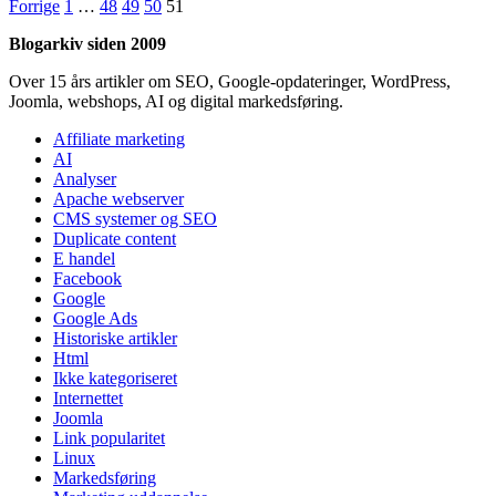
Indlægsinddeling
Forrige
1
…
48
49
50
51
Blogarkiv siden 2009
Over 15 års artikler om SEO, Google-opdateringer, WordPress,
Joomla, webshops, AI og digital markedsføring.
Affiliate marketing
AI
Analyser
Apache webserver
CMS systemer og SEO
Duplicate content
E handel
Facebook
Google
Google Ads
Historiske artikler
Html
Ikke kategoriseret
Internettet
Joomla
Link popularitet
Linux
Markedsføring