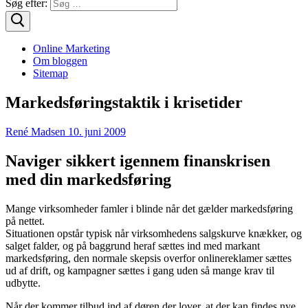
Søg efter:
Online Marketing
Om bloggen
Sitemap
Markedsføringstaktik i krisetider
René Madsen
10. juni 2009
Naviger sikkert igennem finanskrisen
med din markedsføring
Mange virksomheder famler i blinde når det gælder markedsføring
på nettet.
Situationen opstår typisk når virksomhedens salgskurve knækker, og
salget falder, og på baggrund heraf sættes ind med markant
markedsføring, den normale skepsis overfor onlinereklamer sættes
ud af drift, og kampagner sættes i gang uden så mange krav til
udbytte.
Når der kommer tilbud ind af døren der lover, at der kan findes nye