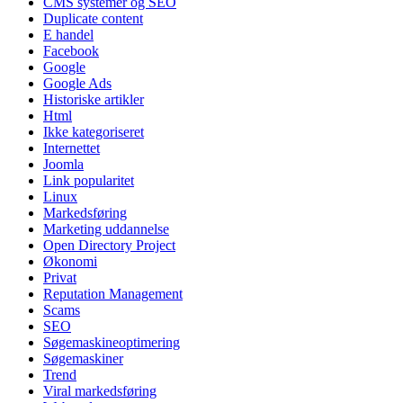
CMS systemer og SEO
Duplicate content
E handel
Facebook
Google
Google Ads
Historiske artikler
Html
Ikke kategoriseret
Internettet
Joomla
Link popularitet
Linux
Markedsføring
Marketing uddannelse
Open Directory Project
Økonomi
Privat
Reputation Management
Scams
SEO
Søgemaskineoptimering
Søgemaskiner
Trend
Viral markedsføring