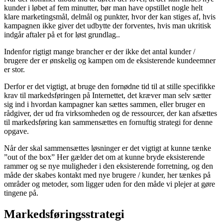
kunder i løbet af fem minutter, bør man have opstillet nogle helt
klare marketingsmål, delmål og punkter, hvor der kan stiges af, hvis
kampagnen ikke giver det udbytte der forventes, hvis man ukritisk
indgår aftaler på et for løst grundlag..
Indenfor rigtigt mange brancher er der ikke det antal kunder /
brugere der er ønskelig og kampen om de eksisterende kundeemner
er stor.
Derfor er det vigtigt, at bruge den fornødne tid til at stille specifikke
krav til markedsføringen på Internettet, det kræver man selv sætter
sig ind i hvordan kampagner kan sættes sammen, eller bruger en
rådgiver, der ud fra virksomheden og de ressourcer, der kan afsættes
til markedsføring kan sammensættes en fornuftig strategi for denne
opgave.
Når der skal sammensættes løsninger er det vigtigt at kunne tænke
”out of the box” Her gælder det om at kunne bryde eksisterende
rammer og se nye muligheder i den eksisterende forretning, og den
måde der skabes kontakt med nye brugere / kunder, her tænkes på
områder og metoder, som ligger uden for den måde vi plejer at gøre
tingene på.
Markedsføringsstrategi