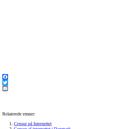
Facebook
Twitter
Email
Relaterede emner:
Censur på Internettet
Censur af internettet i Danmark