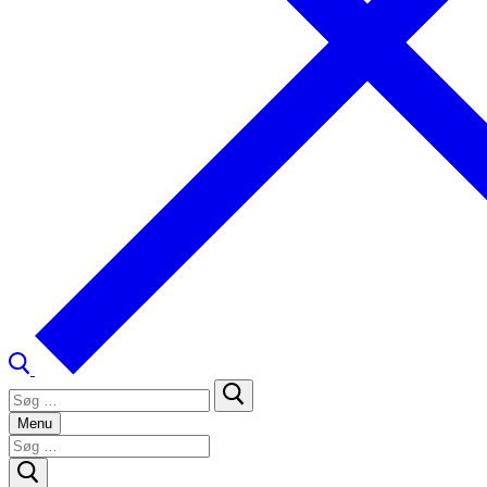
Søg
efter:
Menu
Søg
efter: