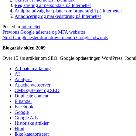
Registrering af persondata på Internettet
Antipiratudvalg har planer om brugerafgift på internettet
Annoncering og markedsføring på Internettet
Posted in
Internettet
Indlægsnavigation
Previous
Previous
Google adsense og MFA websites
Next
post:
Next
Google tester drop down menu i Google adwords
post:
Blogarkiv siden 2009
Over 15 års artikler om SEO, Google-opdateringer, WordPress, Jooml
Affiliate marketing
AI
Analyser
Apache webserver
CMS systemer og SEO
Duplicate content
E handel
Facebook
Google
Google Ads
Historiske artikler
Html
Ikke kategoriseret