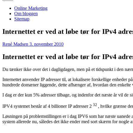
Online Marketing
Om bloggen
Sitemap
Internettet er ved at løbe tør for IPv4 adre
René Madsen
3. november 2010
Internettet er ved at løbe tør for IPv4 adre
Du tænker ikke over det i dagligdagen, men på et tidspunkt i den næ
Internettet anvender IP adresser til, at lokalisere forskellige enheder 
hundrede domæner liggende, dette afhænger af, hvordan den enkelte vir
I dag er der kun 5% adresser tilbage, og indenfor det næste år vil de si
32
IPV4 systemet består af 4 billioner IP adresser 2
, hvilke grænse de
Løsningen på problemstillingen er i dag IPV6 som har næste uanede a
system allerede nu, således det ikke ender med sort skærm for nogle a