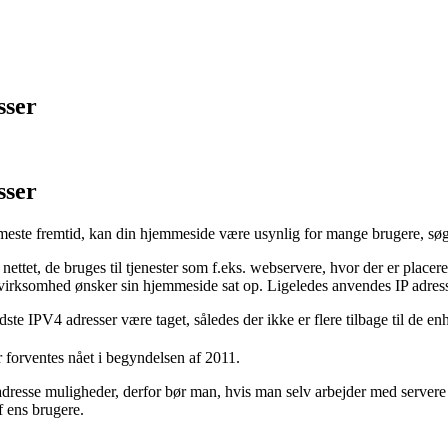
sser
sser
rmeste fremtid, kan din hjemmeside være usynlig for mange brugere, søg
på nettet, de bruges til tjenester som f.eks. webservere, hvor der er plac
ksomhed ønsker sin hjemmeside sat op. Ligeledes anvendes IP adresser t
dste IPV4 adresser være taget, således der ikke er flere tilbage til de en
r forventes nået i begyndelsen af 2011.
dresse muligheder, derfor bør man, hvis man selv arbejder med servere
f ens brugere.