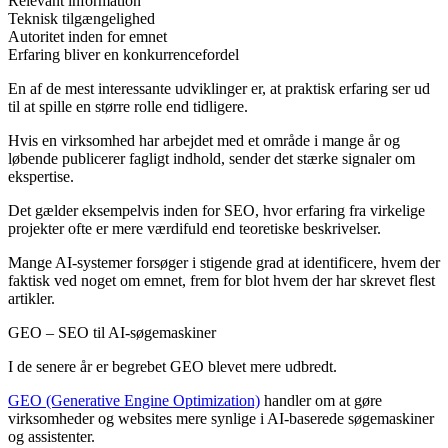
Relevant information
Teknisk tilgængelighed
Autoritet inden for emnet
Erfaring bliver en konkurrencefordel
En af de mest interessante udviklinger er, at praktisk erfaring ser ud
til at spille en større rolle end tidligere.
Hvis en virksomhed har arbejdet med et område i mange år og
løbende publicerer fagligt indhold, sender det stærke signaler om
ekspertise.
Det gælder eksempelvis inden for SEO, hvor erfaring fra virkelige
projekter ofte er mere værdifuld end teoretiske beskrivelser.
Mange AI-systemer forsøger i stigende grad at identificere, hvem der
faktisk ved noget om emnet, frem for blot hvem der har skrevet flest
artikler.
GEO – SEO til AI-søgemaskiner
I de senere år er begrebet GEO blevet mere udbredt.
GEO (Generative Engine Optimization)
handler om at gøre
virksomheder og websites mere synlige i AI-baserede søgemaskiner
og assistenter.