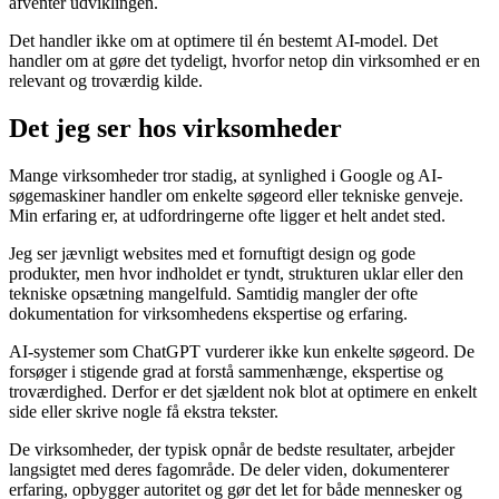
afventer udviklingen.
Det handler ikke om at optimere til én bestemt AI-model. Det
handler om at gøre det tydeligt, hvorfor netop din virksomhed er en
relevant og troværdig kilde.
Det jeg ser hos virksomheder
Mange virksomheder tror stadig, at synlighed i Google og AI-
søgemaskiner handler om enkelte søgeord eller tekniske genveje.
Min erfaring er, at udfordringerne ofte ligger et helt andet sted.
Jeg ser jævnligt websites med et fornuftigt design og gode
produkter, men hvor indholdet er tyndt, strukturen uklar eller den
tekniske opsætning mangelfuld. Samtidig mangler der ofte
dokumentation for virksomhedens ekspertise og erfaring.
AI-systemer som ChatGPT vurderer ikke kun enkelte søgeord. De
forsøger i stigende grad at forstå sammenhænge, ekspertise og
troværdighed. Derfor er det sjældent nok blot at optimere en enkelt
side eller skrive nogle få ekstra tekster.
De virksomheder, der typisk opnår de bedste resultater, arbejder
langsigtet med deres fagområde. De deler viden, dokumenterer
erfaring, opbygger autoritet og gør det let for både mennesker og