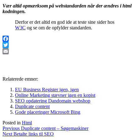
Vær altid opmærksom på webstandarden når der ændres i html
kodningen.
Derfor er det altid en god ide at teste sine sider hos
W3C
og se om de opfylder standarden.
Facebook
Twitter
Email
Relaterede emner:
EU Business Register igen, igen
Online Marketing stævner igen en kopist
SEO opdatering Dandomain webshop
Duplicate content
Gode placeringer Microsoft Bing
Posted in
Html
Indlægsnavigation
Previous
Previous
Duplicate content – Søgemaskiner
Next
post:
Next
Betalte links til SEO
post: