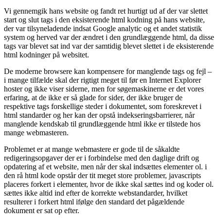
Vi gennemgik hans website og fandt ret hurtigt ud af der var slettet
start og slut tags i den eksisterende html kodning på hans website,
der var tilsyneladende indsat Google analytic og et andet statistik
system og herved var der ændret i den grundlæggende html, da disse
tags var blevet sat ind var der samtidig blevet slettet i de eksisterende
html kodninger på websitet.
De moderne browsere kan kompensere for manglende tags og fejl –
i mange tilfælde skal der rigtigt meget til før en Internet Explorer
hoster og ikke viser siderne, men for søgemaskinerne er det vores
erfaring, at de ikke er så glade for sider, der ikke bruger de
respektive tags forskellige steder i dokumentet, som foreskrevet i
html standarder og her kan der opstå indekseringsbarrierer, når
manglende kendskab til grundlæggende html ikke er tilstede hos
mange webmasteren.
Problemet er at mange webmastere er gode til de såkaldte
redigeringsopgaver der er i forbindelse med den daglige drift og
opdatering af et website, men når der skal indsættes elementer ol. i
den rå html kode opstår der tit meget store problemer, javascripts
placeres forkert i elementer, hvor de ikke skal sættes ind og koder ol.
sættes ikke altid ind efter de korrekte webstandarder, hvilket
resulterer i forkert html ifølge den standard det pågældende
dokument er sat op efter.