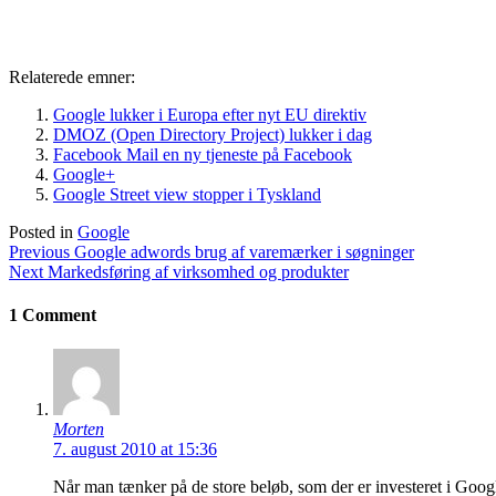
Email
Relaterede emner:
Google lukker i Europa efter nyt EU direktiv
DMOZ (Open Directory Project) lukker i dag
Facebook Mail en ny tjeneste på Facebook
Google+
Google Street view stopper i Tyskland
Posted in
Google
Indlægsnavigation
Previous
Previous
Google adwords brug af varemærker i søgninger
Next
post:
Next
Markedsføring af virksomhed og produkter
post:
1 Comment
Morten
7. august 2010 at 15:36
Når man tænker på de store beløb, som der er investeret i Googl