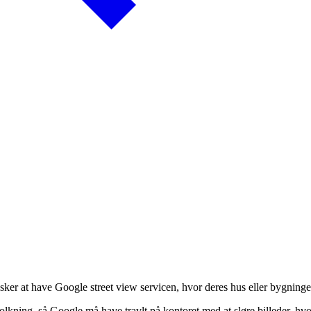
sker at have Google street view servicen, hvor deres hus eller bygning
folkning, så Google må have travlt på kontoret med at sløre billeder, hv