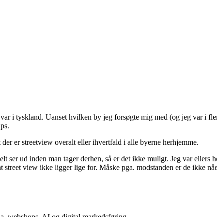
var i tyskland. Uanset hvilken by jeg forsøgte mig med (og jeg var i fle
ps.
 der er streetview overalt eller ihvertfald i alle byerne herhjemme.
lt ser ud inden man tager derhen, så er det ikke muligt. Jeg var ellers 
 street view ikke ligger lige for. Måske pga. modstanden er de ikke nåe
a, webshops, AI og digital markedsføring.