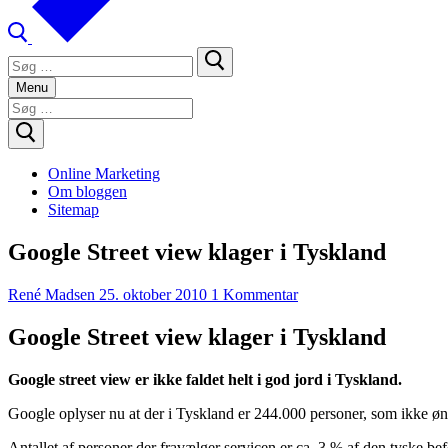
Søg
efter:
Menu
Søg
efter:
Online Marketing
Om bloggen
Sitemap
Google Street view klager i Tyskland
René Madsen
25. oktober 2010
1 Kommentar
Google Street view klager i Tyskland
Google street view er ikke faldet helt i god jord i Tyskland.
Google oplyser nu at der i Tyskland er 244.000 personer, som ikke øn
Antallet af personer der fravælger servicen er ca. 3 % af den tyske be