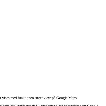
er vises med funktionen street view på Google Maps.
or dette skal gøres når der klages over disse optagelser som Google