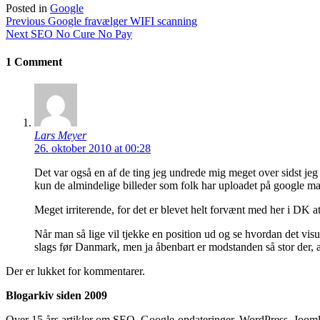
Posted in
Google
Indlægsnavigation
Previous
Previous
Google fravælger WIFI scanning
Next
post:
Next
SEO No Cure No Pay
post:
1 Comment
Lars Meyer
26. oktober 2010 at 00:28
Det var også en af de ting jeg undrede mig meget over sidst jeg 
kun de almindelige billeder som folk har uploadet på google ma
Meget irriterende, for det er blevet helt forvænt med her i DK at
Når man så lige vil tjekke en position ud og se hvordan det visue
slags før Danmark, men ja åbenbart er modstanden så stor der, at
Der er lukket for kommentarer.
Blogarkiv siden 2009
Over 15 års artikler om SEO, Google-opdateringer, WordPress, Jooml