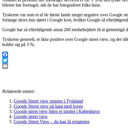
bilerne har foretaget, når de har fotograferet folks huse.
Tyskerne var som et af de første lande meget negative over Google stree
forlange deres hus sløret i Google kort, hvilket Google så efterfølgende
Google har så efterfølgende ansat 200 medarbejdere til at gennemgå de 
Tyskerne generelt, er ikke positive over Google street view, og der til
holder sig på 3 %.
Facebook
Twitter
Email
Relaterede emner:
Google Street view stopper i Tyskland
Google Street view på kant med loven
Google street view bilen er spottet i København
Google street view
Google Street View – du kan få erstatning