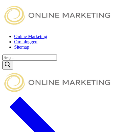
Spring
Menu
Luk
til
indhold
Online Marketing
Om bloggen
Sitemap
Søg
efter: