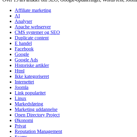
Affiliate marketing
AI
Analyser
Apache webserver
CMS systemer og SEO
Duplicate content
E handel
Facebook
Google
Google Ads
Historiske artikler
Html
Ikke kategoriseret
Internettet
Joomla
Link popularitet
Linux
Markedsføring
Marketing uddannelse
Open Directory Project
Økonomi
Privat
Reputation Management
Scams