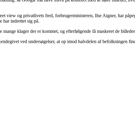
t view og privatlivets fred, forbrugerministeren, Ilse Aigner, har påpeg
 har indrettet sig på.
mange klager der er kommet, og efterfølgende få maskeret de billeder, s
kendegivet ved undersøgelser, at op imod halvdelen af befolkningen finder