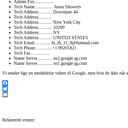
Admin Fax…………
Tech Name………… Jason Showers
Tech Address……… Downlane 44
Tech Address………
Tech Address……… New York City
Tech Address……… 10299
Tech Address……… NY
Tech Address……… UNITED STATES
Tech Email……….. fu_th_11_9@hotmail.com
Tech Phone……….. +1.99201821
Tech Fax………….
Name Server………. ns2.google-jg.com
Name Server………. ns1.google-jg.com
Vi smider lige en meddelelse videre til Google, men hvis de ikke når 
Facebook
Twitter
Email
Relaterede emner: