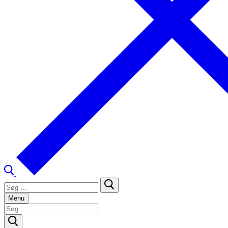
Søg
efter:
Menu
Søg
efter: