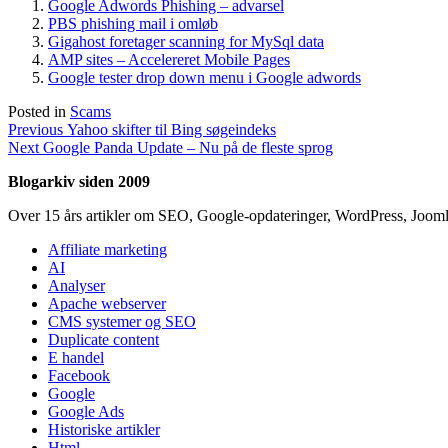
Google Adwords Phishing – advarsel
PBS phishing mail i omløb
Gigahost foretager scanning for MySql data
AMP sites – Accelereret Mobile Pages
Google tester drop down menu i Google adwords
Posted in
Scams
Indlægsnavigation
Previous
Previous
Yahoo skifter til Bing søgeindeks
Next
post:
Next
Google Panda Update – Nu på de fleste sprog
post:
Blogarkiv siden 2009
Over 15 års artikler om SEO, Google-opdateringer, WordPress, Jooml
Affiliate marketing
AI
Analyser
Apache webserver
CMS systemer og SEO
Duplicate content
E handel
Facebook
Google
Google Ads
Historiske artikler
Html