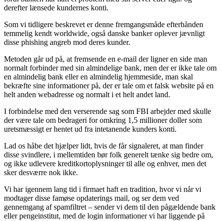
derefter lænsede kundernes konti.
Som vi tidligere beskrevet er denne fremgangsmåde efterhånden
temmelig kendt worldwide, også danske banker oplever jævnligt
disse phishing angreb mod deres kunder.
Metoden går ud på, at fremsende en e-mail der ligner en side man
normalt forbinder med sin almindelige bank, men der er ikke tale om
en almindelig bank eller en almindelig hjemmeside, man skal
bekræfte sine informationer på, der er tale om et falsk website på en
helt anden webadresse og normalt i et helt andet land.
I forbindelse med den verserende sag som FBI arbejder med skulle
der være tale om bedrageri for omkring 1,5 millioner doller som
uretsmæssigt er hentet ud fra intetanende kunders konti.
Lad os håbe det hjælper lidt, hvis de får signaleret, at man finder
disse svindlere, i mellemtiden bør folk generelt tænke sig bedre om,
og ikke udlevere kreditkortoplysninger til alle og enhver, men det
sker desværre nok ikke.
Vi har igennem lang tid i firmaet haft en tradition, hvor vi når vi
modtager disse famøse opdaterings mail, og ser dem ved
gennemgang af spamfiltret – sender vi dem til den pågældende bank
eller pengeinstitut, med de login informationer vi har liggende på