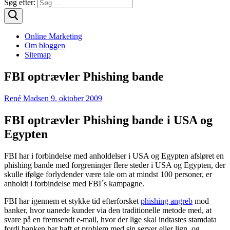
Søg efter:
Online Marketing
Om bloggen
Sitemap
FBI optrævler Phishing bande
René Madsen
9. oktober 2009
FBI optrævler Phishing bande i USA og
Egypten
FBI har i forbindelse med anholdelser i USA og Egypten afsløret en
phishing bande med forgreninger flere steder i USA og Egypten, der
skulle ifølge forlydender være tale om at mindst 100 personer, er
anholdt i forbindelse med FBI´s kampagne.
FBI har igennem et stykke tid efterforsket
phishing angreb
mod
banker, hvor uanede kunder via den traditionelle metode med, at
svare på en fremsendt e-mail, hvor der lige skal indtastes stamdata
fordi banken har haft et problem med sin server eller lign. og