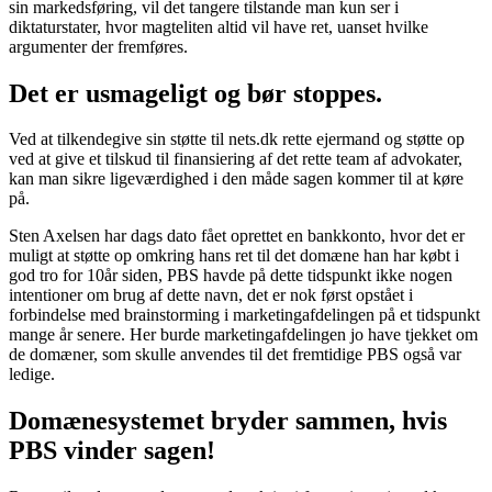
sin markedsføring, vil det tangere tilstande man kun ser i
diktaturstater, hvor magteliten altid vil have ret, uanset hvilke
argumenter der fremføres.
Det er usmageligt og bør stoppes.
Ved at tilkendegive sin støtte til nets.dk rette ejermand og støtte op
ved at give et tilskud til finansiering af det rette team af advokater,
kan man sikre ligeværdighed i den måde sagen kommer til at køre
på.
Sten Axelsen har dags dato fået oprettet en bankkonto, hvor det er
muligt at støtte op omkring hans ret til det domæne han har købt i
god tro for 10år siden, PBS havde på dette tidspunkt ikke nogen
intentioner om brug af dette navn, det er nok først opstået i
forbindelse med brainstorming i marketingafdelingen på et tidspunkt
mange år senere. Her burde marketingafdelingen jo have tjekket om
de domæner, som skulle anvendes til det fremtidige PBS også var
ledige.
Domænesystemet bryder sammen, hvis
PBS vinder sagen!