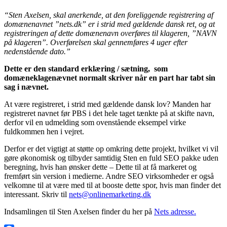
“Sten Axelsen, skal anerkende, at den foreliggende registrering af
domænenavnet ”nets.dk” er i strid med gældende dansk ret, og at
registreringen af dette domænenavn overføres til klageren, ”NAVN
på klageren”. Overførelsen skal gennemføres 4 uger efter
nedenstående dato.”
Dette er den standard erklæring / sætning, som
domæneklagenævnet normalt skriver når en part har tabt sin
sag i nævnet.
At være registreret, i strid med gældende dansk lov? Manden har
registreret navnet før PBS i det hele taget tænkte på at skifte navn,
derfor vil en udmelding som ovenstående eksempel virke
fuldkommen hen i vejret.
Derfor er det vigtigt at støtte op omkring dette projekt, hvilket vi vil
gøre økonomisk og tilbyder samtidig Sten en fuld SEO pakke uden
beregning, hvis han ønsker dette – Dette til at få markeret og
fremført sin version i medierne. Andre SEO virksomheder er også
velkomne til at være med til at booste dette spor, hvis man finder det
interessant. Skriv til
nets@onlinemarketing.dk
Indsamlingen til Sten Axelsen finder du her på
Nets adresse.