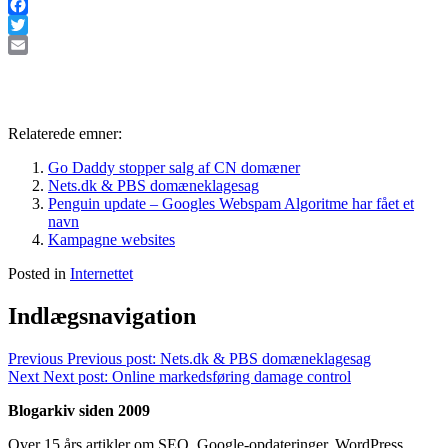
Facebook
Twitter
Email
Relaterede emner:
Go Daddy stopper salg af CN domæner
Nets.dk & PBS domæneklagesag
Penguin update – Googles Webspam Algoritme har fået et
navn
Kampagne websites
Posted in
Internettet
Indlægsnavigation
Previous
Previous post:
Nets.dk & PBS domæneklagesag
Next
Next post:
Online markedsføring damage control
Blogarkiv siden 2009
Over 15 års artikler om SEO, Google-opdateringer, WordPress,