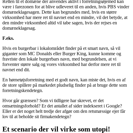
Retten til et domæne der anvendes aktivt i forretningsøjemed kan
være i farezonen for at blive udleveret til en anden, hvis PBS vinder
domæneklagesagen. Dette kan begrundes med, hvis en større
virksomhed har mere ret til navnet end en mindre, vil det betyde, at
den mindre virksomhed altid vil tabe sagen, hvis der rejses en
domæneklagesag.
F.eks.
Hvis en burgerbar i lokalområdet finder på et smart navn, så vil
giganter som MC Donalds eller Burger King, kunne komme og
fravriste den lokale burgerbars navn, med begrundelsen, at vi
forventer større salg og vores virksomhed har derfor mere ret til
navnet end dit.
En børnetøjsforretning med et godt navn, kan miste det, hvis en af
de store spillere på markedet pludselig finder på at bruge dette som
forretningskendetegn.
Hvor går grænsen? Som vi tidligere har skrevet, er det
omsætningsforhold? Er det antallet af sider indekseret i Google?
Eller er det noget helt tredje der afgør om den retsmæssige ejer får
lov til at beholde sit firmakendetegn?
Et scenario der vil virke som utopi!