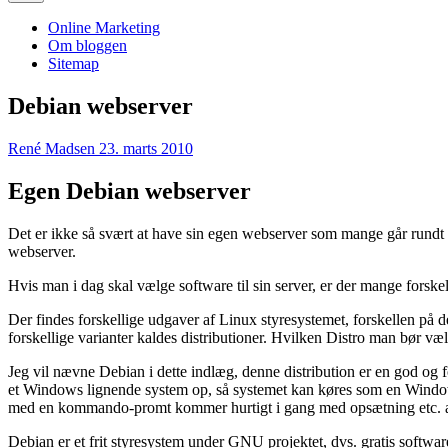
Online Marketing
Om bloggen
Sitemap
Debian webserver
René Madsen
23. marts 2010
Egen Debian webserver
Det er ikke så svært at have sin egen webserver som mange går rundt og t
webserver.
Hvis man i dag skal vælge software til sin server, er der mange forskell
Der findes forskellige udgaver af Linux styresystemet, forskellen på
forskellige varianter kaldes distributioner. Hvilken Distro man bør væl
Jeg vil nævne Debian i dette indlæg, denne distribution er en god og f
et Windows lignende system op, så systemet kan køres som en Windo
med en kommando-promt kommer hurtigt i gang med opsætning etc. af
Debian er et frit styresystem under GNU projektet, dvs. gratis softw