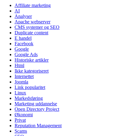
Affiliate marketing
AI
Analyser
Apache webserver
CMS systemer og SEO
Duplicate content
E handel
Facebook
Google
Google Ads
Historiske artikler
Html
Ikke kategoriseret
Internettet
Joomla
Link popularitet
Linux
Markedsføring
Marketing uddannelse
Open Directory Project
Økonomi
Privat
Reputation Management
Scams