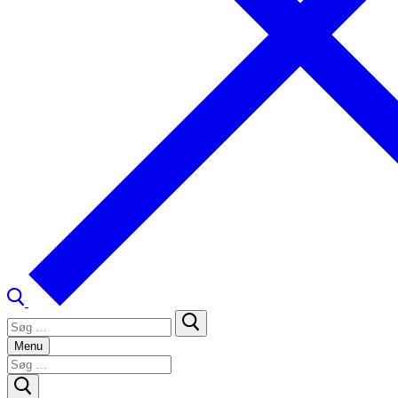
Søg
efter:
Menu
Søg
efter: