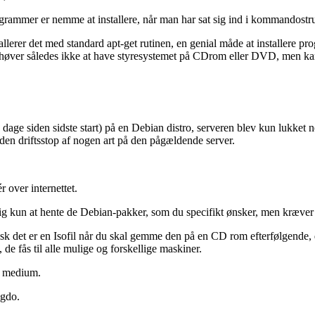
grammer er nemme at installere, når man har sat sig ind i kommandostru
allerer det med standard apt-get rutinen, en genial måde at installere pr
behøver således ikke at have styresystemet på CDrom eller DVD, men kan
2 dage siden sidste start) på en Debian distro, serveren blev kun lukket
den driftsstop af nogen art på den pågældende server.
r over internettet.
r dig kun at hente de Debian-pakker, som du specifikt ønsker, men kræver
 det er en Isofil når du skal gemme den på en CD rom efterfølgende, d
 de fås til alle mulige og forskellige maskiner.
et medium.
igdo.