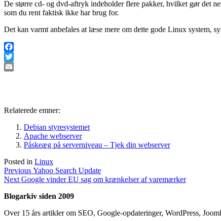
De større cd- og dvd-aftryk indeholder flere pakker, hvilket gør det n
som du rent faktisk ikke har brug for.
Det kan varmt anbefales at læse mere om dette gode Linux system, sys
Facebook
Twitter
Email
Relaterede emner:
Debian styresystemet
Apache webserver
Påskeæg på serverniveau – Tjek din webserver
Posted in
Linux
Indlægsnavigation
Previous
Previous
Yahoo Search Update
Next
post:
Next
Google vinder EU sag om krænkelser af varemærker
post:
Blogarkiv siden 2009
Over 15 års artikler om SEO, Google-opdateringer, WordPress, Jooml