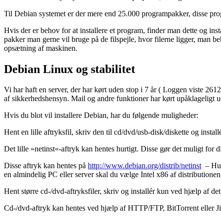
Til Debian systemet er der mere end 25.000 programpakker, disse pro
Hvis der er behov for at installere et program, finder man dette og inst
pakker man gerne vil bruge på de filspejle, hvor filerne ligger, man 
opsætning af maskinen.
Debian Linux og stabilitet
Vi har haft en server, der har kørt uden stop i 7 år ( Loggen viste 261
af sikkerhedshensyn. Mail og andre funktioner har kørt upåklageligt u
Hvis du blot vil installere Debian, har du følgende muligheder:
Hent en lille aftryksfil, skriv den til cd/dvd/usb-disk/diskette og installé
Det lille »netinst«-aftryk kan hentes hurtigt. Disse gør det muligt fo
Disse aftryk kan hentes på
http://www.debian.org/distrib/netinst
– Husk
en almindelig PC eller server skal du vælge Intel x86 af distributionen,
Hent større cd-/dvd-aftryksfiler, skriv og installér kun ved hjælp af d
Cd-/dvd-aftryk kan hentes ved hjælp af HTTP/FTP, BitTorrent eller J