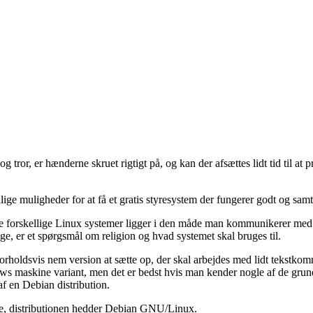
ror, er hænderne skruet rigtigt på, og kan der afsættes lidt tid til at p
ige muligheder for at få et gratis styresystem der fungerer godt og samtid
 de forskellige Linux systemer ligger i den måde man kommunikerer med
ge, er et spørgsmål om religion og hvad systemet skal bruges til.
orholdsvis nem version at sætte op, der skal arbejdes med lidt tekstkomma
ws maskine variant, men det er bedst hvis man kender nogle af de gru
 en Debian distribution.
are, distributionen hedder Debian GNU/Linux.