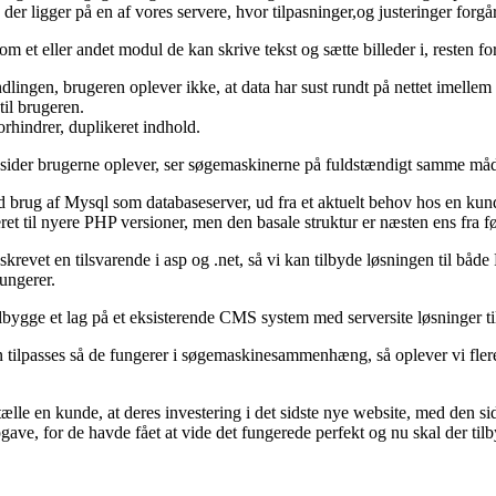
der ligger på en af vores servere, hvor tilpasninger,og justeringer forgå
et eller andet modul de kan skrive tekst og sætte billeder i, resten fo
ingen, brugeren oplever ikke, at data har sust rundt på nettet imellem 
til brugeren.
rhindrer, duplikeret indhold.
 sider brugerne oplever, ser søgemaskinerne på fuldstændigt samme må
brug af Mysql som databaseserver, ud fra et aktuelt behov hos en kund
et til nyere PHP versioner, men den basale struktur er næsten ens fra før
skrevet en tilsvarende i asp og .net, så vi kan tilbyde løsningen til 
fungerer.
tilbygge et lag på et eksisterende CMS system med serversite løsninger ti
kan tilpasses så de fungerer i søgemaskinesammenhæng, så oplever vi fler
e en kunde, at deres investering i det sidste nye website, med den sidst
e, for de havde fået at vide det fungerede perfekt og nu skal der tilb