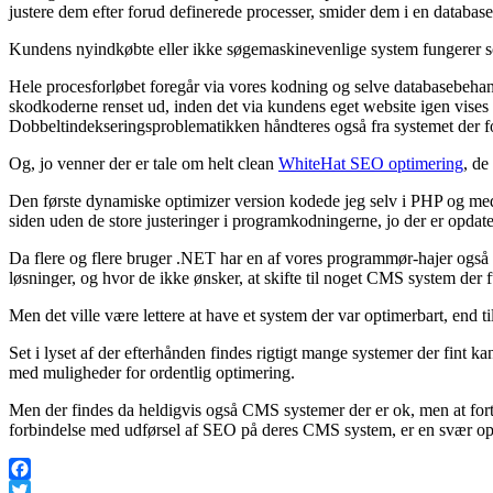
justere dem efter forud definerede processer, smider dem i en database 
Kundens nyindkøbte eller ikke søgemaskinevenlige system fungerer som 
Hele procesforløbet foregår via vores kodning og selve databasebehandl
skodkoderne renset ud, inden det via kundens eget website igen vises 
Dobbeltindekseringsproblematikken håndteres også fra systemet der fo
Og, jo venner der er tale om helt clean
WhiteHat SEO optimering
, de
Den første dynamiske optimizer version kodede jeg selv i PHP og med 
siden uden de store justeringer i programkodningerne, jo der er opdater
Da flere og flere bruger .NET har en af vores programmør-hajer også 
løsninger, og hvor de ikke ønsker, at skifte til noget CMS system der 
Men det ville være lettere at have et system der var optimerbart, end 
Set i lyset af der efterhånden findes rigtigt mange systemer der fint 
med muligheder for ordentlig optimering.
Men der findes da heldigvis også CMS systemer der er ok, men at fortæll
forbindelse med udførsel af SEO på deres CMS system, er en svær opgav
Facebook