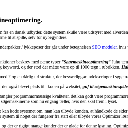
ineoptimering.
fra en dansk udbyder, dette system skulle være udstyret med alverdens 
e til at spille, selv for nybegyndere.
idunderpakker / lykkeposer der går under betegnelsen
SEO moduler
, hvis
 funktioner beskrev med pæne typer
”Søgemaskineoptimering”
Juhu tænk
og keyword, og der stod der måtte være op til 1000 tegn i rubrikken.
Hal
d ? og en dårlig url struktur, der besværliggør indekseringer i søgem
 der også blevet plads til i koden på websitet,
guf til søgemaskinespide
mangler programmørmæssige kvaliteter, det kan godt være programmører s
i søgemaskinerne som nu engang tæller, hvis den skal frem i lyset.
 kan kode systemet om, man kan tilbyde kunden, at håndkode de sider der
r system til noget der fungerer fra start eller tilbyde vores Optimizer løs
 og der er rigtigt mange kunder der er glade for denne løsning. Optimiz