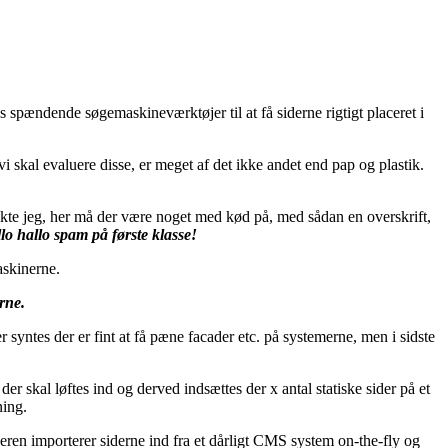
spændende søgemaskineværktøjer til at få siderne rigtigt placeret i
 vi skal evaluere disse, er meget af det ikke andet end pap og plastik.
te jeg, her må der være noget med kød på, med sådan en overskrift,
lo hallo spam på første klasse!
askinerne.
rne.
yntes der er fint at få pæne facader etc. på systemerne, men i sidste
 skal løftes ind og derved indsættes der x antal statiske sider på et
ning.
eren importerer siderne ind fra et dårligt CMS system on-the-fly og