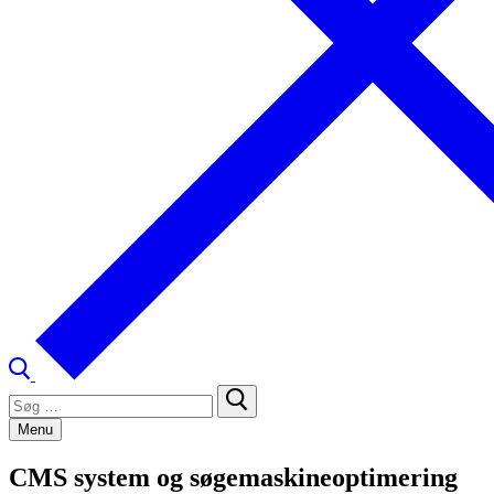
Søg
efter:
Menu
CMS system og søgemaskineoptimering