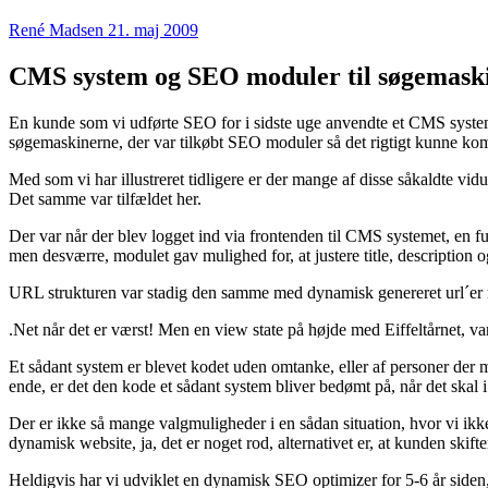
René Madsen
21. maj 2009
CMS system og SEO moduler til søgemask
En kunde som vi udførte SEO for i sidste uge anvendte et CMS system 
søgemaskinerne, der var tilkøbt SEO moduler så det rigtigt kunne komm
Med som vi har illustreret tidligere er der mange af disse såkaldte v
Det samme var tilfældet her.
Der var når der blev logget ind via frontenden til CMS systemet, en
men desværre, modulet gav mulighed for, at justere title, description 
URL strukturen var stadig den samme med dynamisk genereret url´er me
.Net når det er værst! Men en view state på højde med Eiffeltårnet, var
Et sådant system er blevet kodet uden omtanke, eller af personer der 
ende, er det den kode et sådant system bliver bedømt på, når det skal 
Der er ikke så mange valgmuligheder i en sådan situation, hvor vi ikke
dynamisk website, ja, det er noget rod, alternativet er, at kunden skifte
Heldigvis har vi udviklet en dynamisk SEO optimizer for 5-6 år siden,