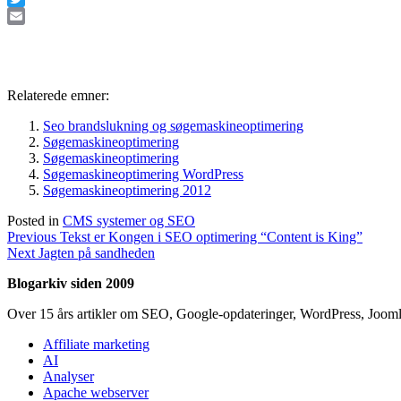
Twitter
Email
Relaterede emner:
Seo brandslukning og søgemaskineoptimering
Søgemaskineoptimering
Søgemaskineoptimering
Søgemaskineoptimering WordPress
Søgemaskineoptimering 2012
Posted in
CMS systemer og SEO
Indlægsnavigation
Previous
Previous
Tekst er Kongen i SEO optimering “Content is King”
Next
post:
Next
Jagten på sandheden
post:
Blogarkiv siden 2009
Over 15 års artikler om SEO, Google-opdateringer, WordPress, Jooml
Affiliate marketing
AI
Analyser
Apache webserver