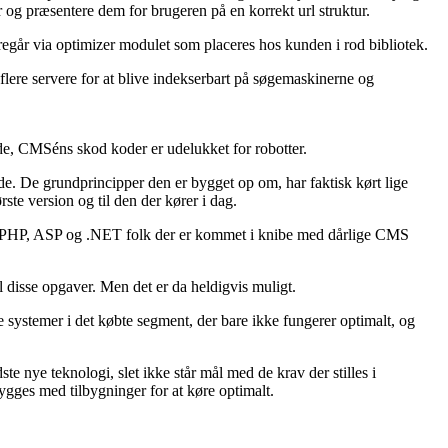
r og præsentere dem for brugeren på en korrekt url struktur.
regår via optimizer modulet som placeres hos kunden i rod bibliotek.
flere servere for at blive indekserbart på søgemaskinerne og
de, CMSéns skod koder er udelukket for robotter.
e. De grundprincipper den er bygget op om, har faktisk kørt lige
ste version og til den der kører i dag.
både PHP, ASP og .NET folk der er kommet i knibe med dårlige CMS
l disse opgaver. Men det er da heldigvis muligt.
e systemer i det købte segment, der bare ikke fungerer optimalt, og
e nye teknologi, slet ikke står mål med de krav der stilles i
ygges med tilbygninger for at køre optimalt.