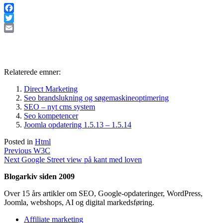
Facebook
Twitter
Email
Relaterede emner:
Direct Marketing
Seo brandslukning og søgemaskineoptimering
SEO – nyt cms system
Seo kompetencer
Joomla opdatering 1.5.13 – 1.5.14
Posted in
Html
Indlægsnavigation
Previous
Previous
W3C
Next
post:
Next
Google Street view på kant med loven
post:
Blogarkiv siden 2009
Over 15 års artikler om SEO, Google-opdateringer, WordPress,
Joomla, webshops, AI og digital markedsføring.
Affiliate marketing