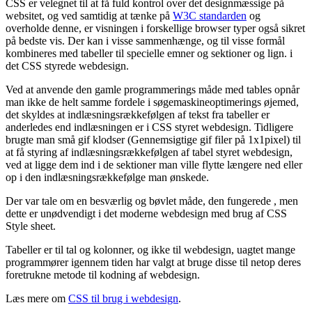
CSS er velegnet til at få fuld kontrol over det designmæssige på
websitet, og ved samtidig at tænke på
W3C standarden
og
overholde denne, er visningen i forskellige browser typer også sikret
på bedste vis. Der kan i visse sammenhænge, og til visse formål
kombineres med tabeller til specielle emner og sektioner og lign. i
det CSS styrede webdesign.
Ved at anvende den gamle programmerings måde med tables opnår
man ikke de helt samme fordele i søgemaskineoptimerings øjemed,
det skyldes at indlæsningsrækkefølgen af tekst fra tabeller er
anderledes end indlæsningen er i CSS styret webdesign. Tidligere
brugte man små gif klodser (Gennemsigtige gif filer på 1x1pixel) til
at få styring af indlæsningsrækkefølgen af tabel styret webdesign,
ved at ligge dem ind i de sektioner man ville flytte længere ned eller
op i den indlæsningsrækkefølge man ønskede.
Der var tale om en besværlig og bøvlet måde, den fungerede , men
dette er unødvendigt i det moderne webdesign med brug af CSS
Style sheet.
Tabeller er til tal og kolonner, og ikke til webdesign, uagtet mange
programmører igennem tiden har valgt at bruge disse til netop deres
foretrukne metode til kodning af webdesign.
Læs mere om
CSS til brug i webdesign
.