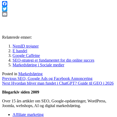
Facebook
Twitter
Email
Relaterede emner:
NemID trojaner
E handel
Google Caffeine
SEO-strategi er fundamentet for din online succes
Markedsføring i Sociale medier
Posted in
Markedsføring
Indlægsnavigation
Previous
Previous
SEO, Google Ads og Facebook Annoncering
Next
post:
Next
Hvordan bliver man fundet i ChatGPT? Guide til GEO i 2026
post:
Blogarkiv siden 2009
Over 15 års artikler om SEO, Google-opdateringer, WordPress,
Joomla, webshops, AI og digital markedsføring.
Affiliate marketing